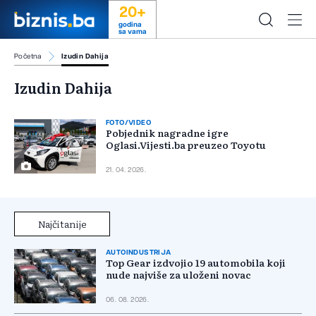
20+
godina
sa vama
Početna
Izudin Dahija
Izudin Dahija
FOTO/VIDEO
Pobjednik nagradne igre
Oglasi.Vijesti.ba preuzeo Toyotu
21. 04. 2026.
Najčitanije
AUTOINDUSTRIJA
Top Gear izdvojio 19 automobila koji
nude najviše za uloženi novac
06. 08. 2026.