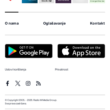
O nama
Oglašavanje
Kontakt
Uslovi korištenja
Privatnost
© Copyright 2005. - 2026. Radio M Media Group.
Sva prava zadržana.