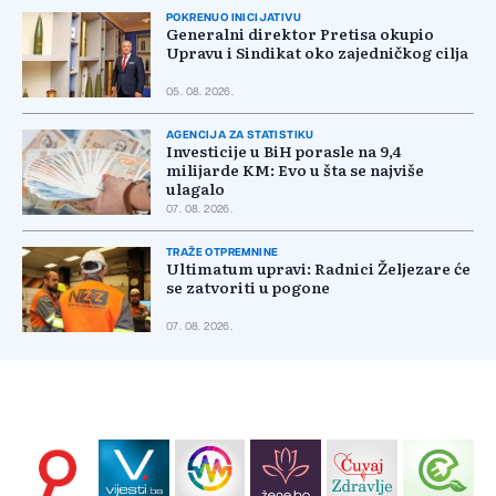
POKRENUO INICIJATIVU
Generalni direktor Pretisa okupio
Upravu i Sindikat oko zajedničkog cilja
05. 08. 2026.
AGENCIJA ZA STATISTIKU
Investicije u BiH porasle na 9,4
milijarde KM: Evo u šta se najviše
ulagalo
07. 08. 2026.
TRAŽE OTPREMNINE
Ultimatum upravi: Radnici Željezare će
se zatvoriti u pogone
07. 08. 2026.