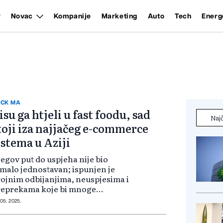
Novac
Kompanije
Marketing
Auto
Tech
Energ
CK MA
isu ga htjeli u fast foodu, sad
Najč
toji iza najjačeg e-commerce
istema u Aziji
egov put do uspjeha nije bio
malo jednostavan; ispunjen je
ojnim odbijanjima, neuspjesima i
reprekama koje bi mnoge
eshrabrile. Međutim, Ma je iz tih
 05. 2025.
azova crpio snagu za dalji razvoj i
ovacije. Rođen 10. septembra 1964.