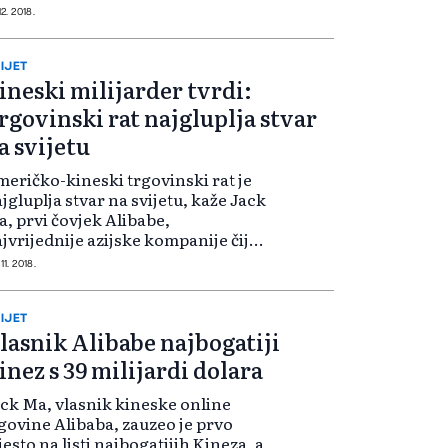
nansijski težak 35,8 milijardi
12. 2018.
lara, a njegova kompanija vrijedi
0 milijardi dolara, prenosi Peopl...
IJET
ineski milijarder tvrdi:
rgovinski rat najgluplja stvar
a svijetu
eričko-kineski trgovinski rat je
jgluplja stvar na svijetu, kaže Jack
, prvi čovjek Alibabe,
jvrijednije azijske kompanije čije
 akcije kotiraju na berzi. Deficit
11. 2018.
edinjenih Američkih Država u
govini sa Kinom, za koji američ...
IJET
lasnik Alibabe najbogatiji
inez s 39 milijardi dolara
ck Ma, vlasnik kineske online
govine Alibaba, zauzeo je prvo
esto na listi najbogatijih Kineza, a