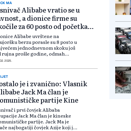
din...
CK MA
snivač Alibabe vratio se u
avnost, a dionice firme su
kočile za 60 posto od početka
odine
onice Alibabe uvrštene na
ujoršku berzu porasle su 8 posto u
ajvećem jednodnevnom skoku još
 rujna prošle godine, odmah
kon objave prihoda za treće
 02. 2025.
omjesečje prošle godine, izvijestio
 Reuters. Skok dionica i veće
vjerenje u...
IJET
ostalo je i zvanično: Vlasnik
libabe Jack Ma član je
omunističke partije Kine
nivač i prvi čovjek Alibaba
upacije Jack Ma član je kineske
munističke partije. Jack Ma je
ače najbogatiji čovjek Azije koji je