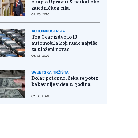
okupio Upravu i Sindikat oko
zajedničkog cilja
05. 08. 2026.
AUTOINDUSTRIJA
Top Gear izdvojio 19
automobila koji nude najviše
za uloženi novac
06. 08. 2026.
SVJETSKA TRŽIŠTA
Dolar potonuo, čeka se potez
kakav nije viđen 15 godina
02. 08. 2026.