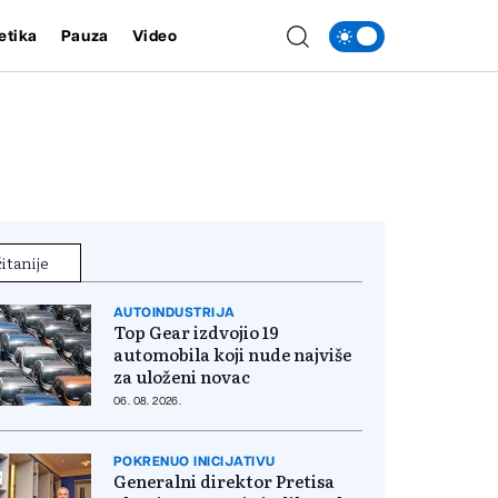
etika
Pauza
Video
itanije
AUTOINDUSTRIJA
Top Gear izdvojio 19
automobila koji nude najviše
za uloženi novac
06. 08. 2026.
POKRENUO INICIJATIVU
Generalni direktor Pretisa