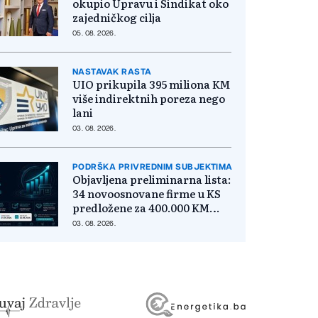
okupio Upravu i Sindikat oko
zajedničkog cilja
05. 08. 2026.
NASTAVAK RASTA
UIO prikupila 395 miliona KM
više indirektnih poreza nego
lani
03. 08. 2026.
PODRŠKA PRIVREDNIM SUBJEKTIMA
Objavljena preliminarna lista:
34 novoosnovane firme u KS
predložene za 400.000 KM
poticaja
03. 08. 2026.