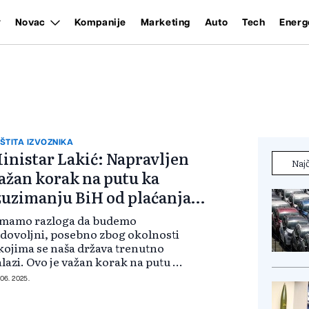
Novac
Kompanije
Marketing
Auto
Tech
Energ
ŠTITA IZVOZNIKA
inistar Lakić: Napravljen
Najč
ažan korak na putu ka
zuzimanju BiH od plaćanja
arbonske takse EU
 Imamo razloga da budemo
dovoljni, posebno zbog okolnosti
kojima se naša država trenutno
lazi. Ovo je važan korak na putu ka
uzimanju Bosne i Hercegovine od
 06. 2025.
aćanja karbonske takse EU. Na taj
čin ćemo zaštititi izvoznike iz