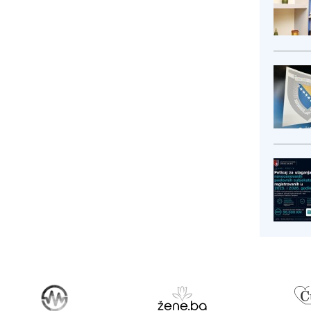
ih...