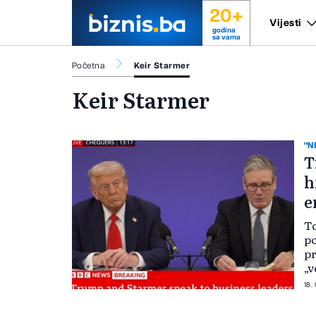
20+
Vijesti
godina
sa vama
Početna
Keir Starmer
Keir Starmer
"N
T
h
e
T
po
pr
„v
te
18.
na
ja