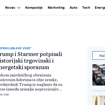
Novac
Kompanije
Marketing
Auto
Tech
Energ
EPROCJENJIVE VEZE"
rump i Starmer potpisali
Najč
istorijski trgovinski i
nergetski sporazum
okom zajedničkog obraćanja
slovnim liderima iz obje zemlje,
edsjednik Trump je naglasio da su
eze između zemalja neprocjenjive“
 da predstavljaju „prelijepo
 09. 2025.
slijeđe“ koje obje vlade dodatno
čaju. Istakao je da „nema