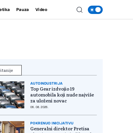
etika
Pauza
Video
itanije
AUTOINDUSTRIJA
Top Gear izdvojio 19
automobila koji nude najviše
za uloženi novac
06. 08. 2026.
POKRENUO INICIJATIVU
Generalni direktor Pretisa