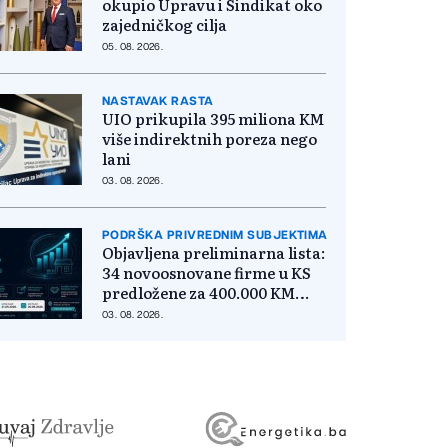
okupio Upravu i Sindikat oko
zajedničkog cilja
05. 08. 2026.
NASTAVAK RASTA
UIO prikupila 395 miliona KM
više indirektnih poreza nego
lani
03. 08. 2026.
PODRŠKA PRIVREDNIM SUBJEKTIMA
Objavljena preliminarna lista:
34 novoosnovane firme u KS
predložene za 400.000 KM
poticaja
03. 08. 2026.