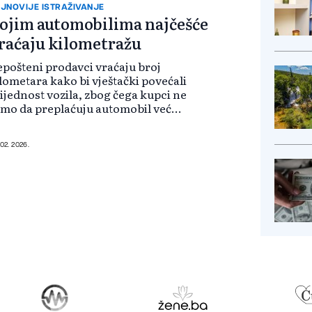
z većih p...
JNOVIJE ISTRAŽIVANJE
ojim automobilima najčešće
raćaju kilometražu
pošteni prodavci vraćaju broj
lometara kako bi vještački povećali
ijednost vozila, zbog čega kupci ne
mo da preplaćuju automobil već
snije mogu imati i veće troškove
ržavanja i popravki. Prema
jnovijem istraživanju kompanije...
 02. 2026.