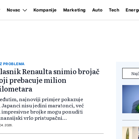
Novac
Kompanije
Marketing
Auto
Tech
Energ
Z PROBLEMA
lasnik Renaulta snimio brojač
Najč
oji prebacuje milion
ilometara
đutim, najnoviji primjer pokazuje
 Japanci nisu jedini maratonci, već
 impresivne brojke mogu ponuditi
finansijski vrlo pristupačni
utomobili. Nakon legendarnog
 04. 2026.
lvoa i Škode Octavije,
edstavljamo vam Renault koji je