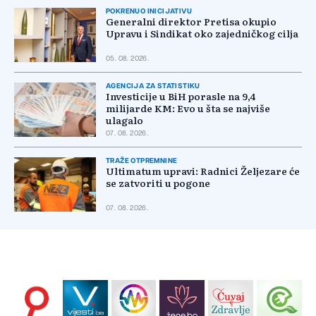
POKRENUO INICIJATIVU
Generalni direktor Pretisa okupio
Upravu i Sindikat oko zajedničkog cilja
05. 08. 2026.
AGENCIJA ZA STATISTIKU
Investicije u BiH porasle na 9,4
milijarde KM: Evo u šta se najviše
ulagalo
07. 08. 2026.
TRAŽE OTPREMNINE
Ultimatum upravi: Radnici Željezare će
se zatvoriti u pogone
07. 08. 2026.