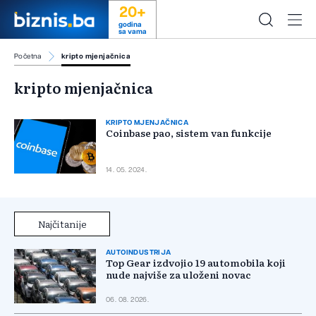
20+
godina
sa vama
Početna
kripto mjenjačnica
kripto mjenjačnica
KRIPTO MJENJAČNICA
Coinbase pao, sistem van funkcije
14. 05. 2024.
Najčitanije
AUTOINDUSTRIJA
Top Gear izdvojio 19 automobila koji
nude najviše za uloženi novac
06. 08. 2026.