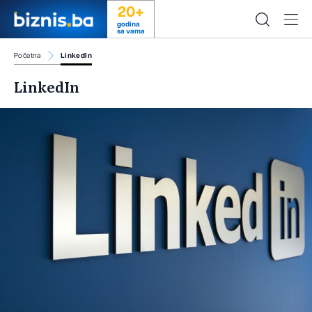
20+
godina
sa vama
Početna
LinkedIn
LinkedIn