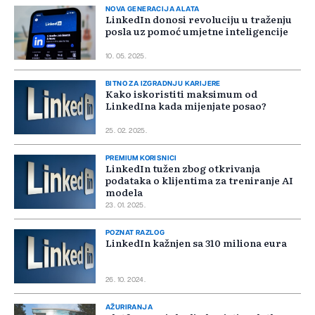
NOVA GENERACIJA ALATA
LinkedIn donosi revoluciju u traženju
posla uz pomoć umjetne inteligencije
10. 05. 2025.
BITNO ZA IZGRADNJU KARIJERE
Kako iskoristiti maksimum od
LinkedIna kada mijenjate posao?
25. 02. 2025.
PREMIUM KORISNICI
LinkedIn tužen zbog otkrivanja
podataka o klijentima za treniranje AI
modela
23. 01. 2025.
POZNAT RAZLOG
LinkedIn kažnjen sa 310 miliona eura
26. 10. 2024.
AŽURIRANJA