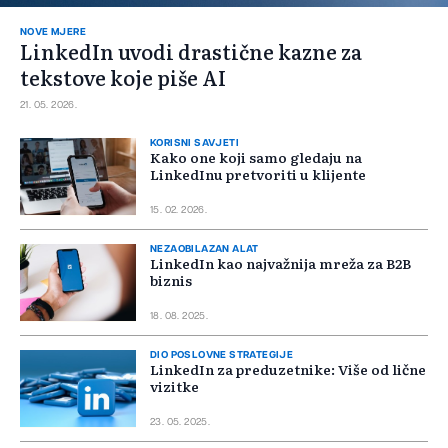
NOVE MJERE
LinkedIn uvodi drastične kazne za
tekstove koje piše AI
21. 05. 2026.
KORISNI SAVJETI
Kako one koji samo gledaju na
LinkedInu pretvoriti u klijente
15. 02. 2026.
NEZAOBILAZAN ALAT
LinkedIn kao najvažnija mreža za B2B
biznis
18. 08. 2025.
DIO POSLOVNE STRATEGIJE
LinkedIn za preduzetnike: Više od lične
vizitke
23. 05. 2025.