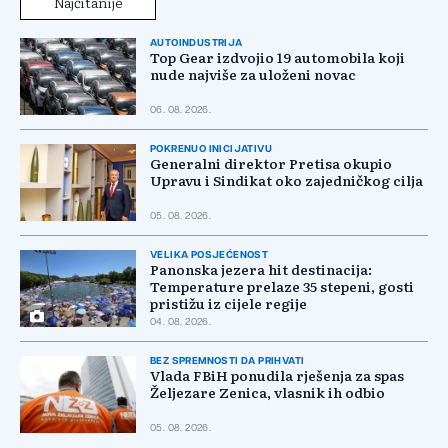
Najčitanije
AUTOINDUSTRIJA
Top Gear izdvojio 19 automobila koji
nude najviše za uloženi novac
06. 08. 2026.
POKRENUO INICIJATIVU
Generalni direktor Pretisa okupio
Upravu i Sindikat oko zajedničkog cilja
05. 08. 2026.
VELIKA POSJEĆENOST
Panonska jezera hit destinacija:
Temperature prelaze 35 stepeni, gosti
pristižu iz cijele regije
04. 08. 2026.
BEZ SPREMNOSTI DA PRIHVATI
Vlada FBiH ponudila rješenja za spas
Željezare Zenica, vlasnik ih odbio
05. 08. 2026.