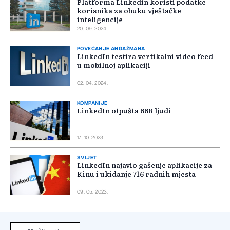
Platforma Linkedin koristi podatke
korisnika za obuku vještačke
inteligencije
20. 09. 2024.
POVEĆANJE ANGAŽMANA
LinkedIn testira vertikalni video feed
u mobilnoj aplikaciji
02. 04. 2024.
KOMPANIJE
LinkedIn otpušta 668 ljudi
17. 10. 2023.
SVIJET
LinkedIn najavio gašenje aplikacije za
Kinu i ukidanje 716 radnih mjesta
09. 05. 2023.