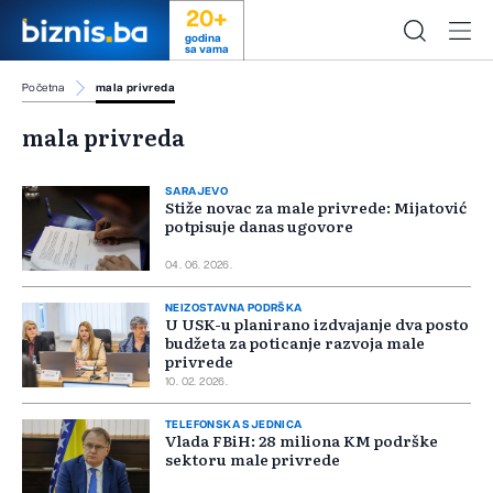
20+
godina
sa vama
Početna
mala privreda
mala privreda
SARAJEVO
Stiže novac za male privrede: Mijatović
potpisuje danas ugovore
04. 06. 2026.
NEIZOSTAVNA PODRŠKA
U USK-u planirano izdvajanje dva posto
budžeta za poticanje razvoja male
privrede
10. 02. 2026.
TELEFONSKA SJEDNICA
Vlada FBiH: 28 miliona KM podrške
sektoru male privrede