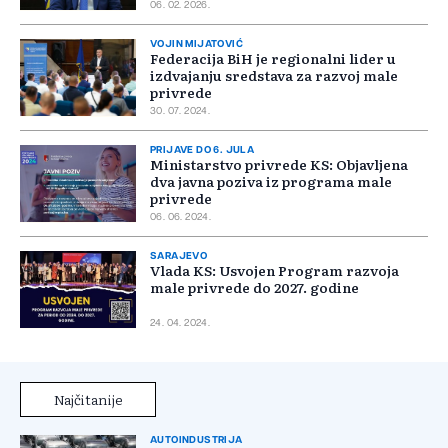
06. 02. 2026.
VOJIN MIJATOVIĆ
Federacija BiH je regionalni lider u
izdvajanju sredstava za razvoj male
privrede
30. 07. 2024.
PRIJAVE DO 6. JULA
Ministarstvo privrede KS: Objavljena
dva javna poziva iz programa male
privrede
06. 06. 2024.
SARAJEVO
Vlada KS: Usvojen Program razvoja
male privrede do 2027. godine
24. 04. 2024.
Najčitanije
AUTOINDUSTRIJA