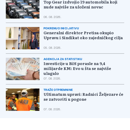
Top Gear izdvojio 19 automobila koji
nude najviše za uloženi novac
06. 08. 2026.
POKRENUO INICIJATIVU
Generalni direktor Pretisa okupio
Upravu i Sindikat oko zajedničkog cilja
05. 08. 2026.
AGENCIJA ZA STATISTIKU
Investicije u BiH porasle na 9,4
milijarde KM: Evo u šta se najviše
ulagalo
07. 08. 2026.
TRAŽE OTPREMNINE
Ultimatum upravi: Radnici Željezare će
se zatvoriti u pogone
07. 08. 2026.