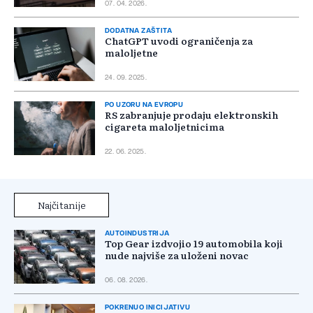
07. 04. 2026.
DODATNA ZAŠTITA
ChatGPT uvodi ograničenja za
maloljetne
24. 09. 2025.
PO UZORU NA EVROPU
RS zabranjuje prodaju elektronskih
cigareta maloljetnicima
22. 06. 2025.
Najčitanije
AUTOINDUSTRIJA
Top Gear izdvojio 19 automobila koji
nude najviše za uloženi novac
06. 08. 2026.
POKRENUO INICIJATIVU