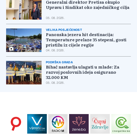
Generalni direktor Pretisa okupio
Upravu i Sindikat oko zajedničkog cilja
05. 08. 2026.
VELIKA POSJEĆENOST
Panonska jezera hit destinacija:
Temperature prelaze 35 stepeni, gosti
pristižu iz cijele regije
04. 08. 2026.
PODRŠKA GRADA
Bihać nastavlja ulagati u mlade: Za
razvoj poslovnih ideja osigurano
32.000 KM
05. 08. 2026.