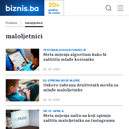
20+
godina
sa vama
Početna
maloljetnici
maloljetnici
TESTIRANJE NOVE FUNKCIJE
Meta mijenja algoritam kako bi
zaštitila mlađe korisnike
24. 06. 2026.
EU SPREMA NOVE MJERE
Uskoro zabrana društvenih mreža za
mlađe maloljetnike
26. 05. 2026.
OD 15. APRILA
Meta mijenja način na koji opisuje
zaštitu maloljetnika na Instagramu