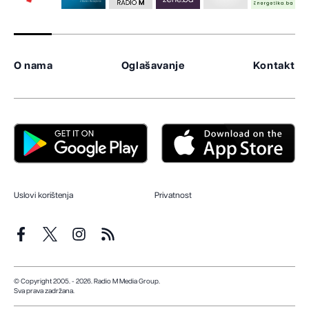
O nama
Oglašavanje
Kontakt
Uslovi korištenja
Privatnost
© Copyright 2005. - 2026. Radio M Media Group.
Sva prava zadržana.