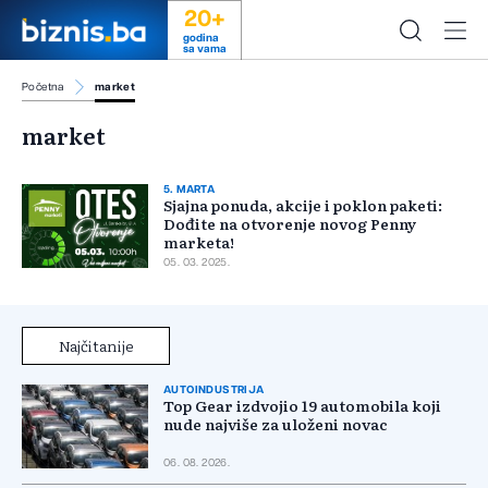
20+
godina
sa vama
Početna
market
market
5. MARTA
Sjajna ponuda, akcije i poklon paketi:
Dođite na otvorenje novog Penny
marketa!
05. 03. 2025.
Najčitanije
AUTOINDUSTRIJA
Top Gear izdvojio 19 automobila koji
nude najviše za uloženi novac
06. 08. 2026.