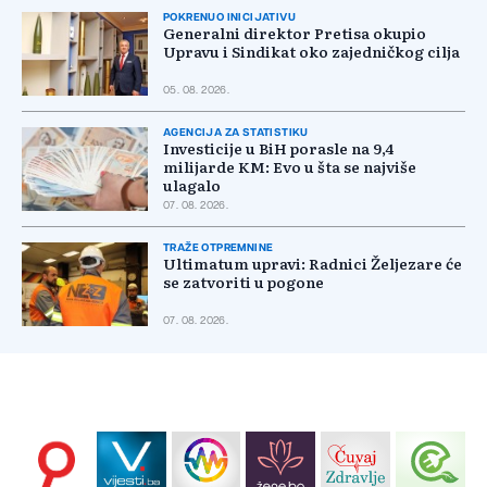
POKRENUO INICIJATIVU
Generalni direktor Pretisa okupio
Upravu i Sindikat oko zajedničkog cilja
05. 08. 2026.
AGENCIJA ZA STATISTIKU
Investicije u BiH porasle na 9,4
milijarde KM: Evo u šta se najviše
ulagalo
07. 08. 2026.
TRAŽE OTPREMNINE
Ultimatum upravi: Radnici Željezare će
se zatvoriti u pogone
07. 08. 2026.