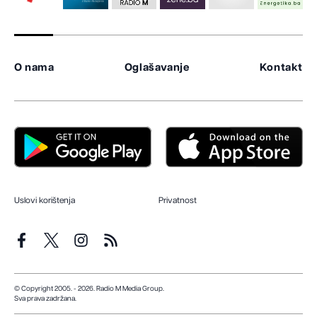
O nama
Oglašavanje
Kontakt
Uslovi korištenja
Privatnost
© Copyright 2005. - 2026. Radio M Media Group.
Sva prava zadržana.