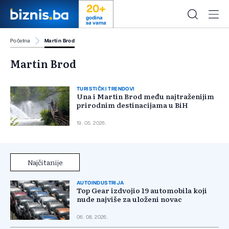
20+
godina
sa vama
Početna
Martin Brod
Martin Brod
TURISTIČKI TRENDOVI
Una i Martin Brod među najtraženijim
prirodnim destinacijama u BiH
19. 05. 2026.
Najčitanije
AUTOINDUSTRIJA
Top Gear izdvojio 19 automobila koji
nude najviše za uloženi novac
06. 08. 2026.