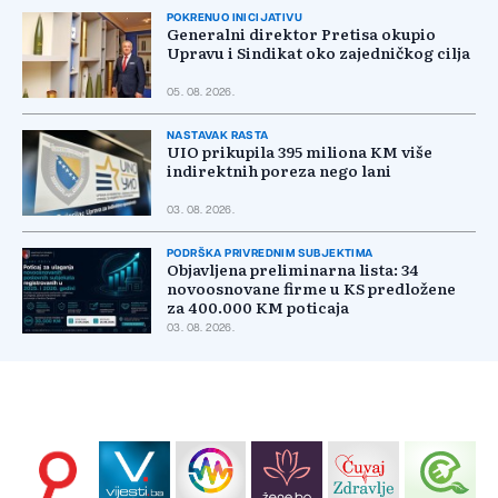
POKRENUO INICIJATIVU
Generalni direktor Pretisa okupio
Upravu i Sindikat oko zajedničkog cilja
05. 08. 2026.
NASTAVAK RASTA
UIO prikupila 395 miliona KM više
indirektnih poreza nego lani
03. 08. 2026.
PODRŠKA PRIVREDNIM SUBJEKTIMA
Objavljena preliminarna lista: 34
novoosnovane firme u KS predložene
za 400.000 KM poticaja
03. 08. 2026.