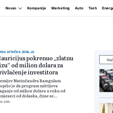
Novac
Kompanije
Marketing
Auto
Tech
Energ
RNA AFRIČKA ZEMLJA
auricijus pokrenuo „zlatnu
Najč
izu“ od milion dolara za
rivlačenje investitora
remijer Navinčandra Ramgulam
općio je da program zahtijeva
aganje od milion dolara u roku od
 mjeseci od dolaska, čime se
uricijus pozicionira kao jedna od
 05. 2026.
jatraktivnijih investicionih
stinacija na kontinentu. Ovaj