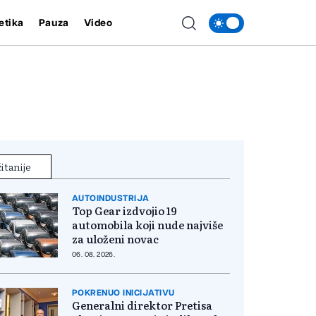
etika
Pauza
Video
itanije
AUTOINDUSTRIJA
Top Gear izdvojio 19
automobila koji nude najviše
za uloženi novac
06. 08. 2026.
POKRENUO INICIJATIVU
Generalni direktor Pretisa