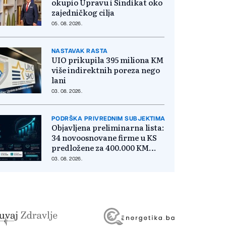
okupio Upravu i Sindikat oko
zajedničkog cilja
05. 08. 2026.
NASTAVAK RASTA
UIO prikupila 395 miliona KM
više indirektnih poreza nego
lani
03. 08. 2026.
PODRŠKA PRIVREDNIM SUBJEKTIMA
Objavljena preliminarna lista:
34 novoosnovane firme u KS
predložene za 400.000 KM
poticaja
03. 08. 2026.