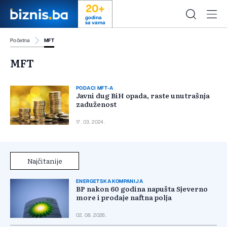
20+
godina
sa vama
Početna
MFT
MFT
PODACI MFT-A
Javni dug BiH opada, raste unutrašnja
zaduženost
17. 03. 2024.
Najčitanije
ENERGETSKA KOMPANIJA
BP nakon 60 godina napušta Sjeverno
more i prodaje naftna polja
02. 08. 2026.