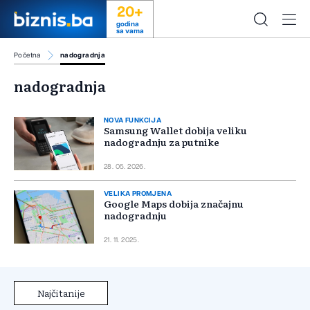
20+
godina
sa vama
Početna
nadogradnja
nadogradnja
NOVA FUNKCIJA
Samsung Wallet dobija veliku
nadogradnju za putnike
28. 05. 2026.
VELIKA PROMJENA
Google Maps dobija značajnu
nadogradnju
21. 11. 2025.
Najčitanije