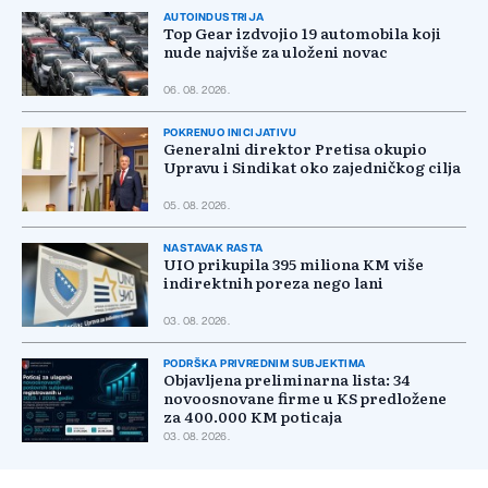
AUTOINDUSTRIJA
Top Gear izdvojio 19 automobila koji
nude najviše za uloženi novac
06. 08. 2026.
POKRENUO INICIJATIVU
Generalni direktor Pretisa okupio
Upravu i Sindikat oko zajedničkog cilja
05. 08. 2026.
NASTAVAK RASTA
UIO prikupila 395 miliona KM više
indirektnih poreza nego lani
03. 08. 2026.
PODRŠKA PRIVREDNIM SUBJEKTIMA
Objavljena preliminarna lista: 34
novoosnovane firme u KS predložene
za 400.000 KM poticaja
03. 08. 2026.