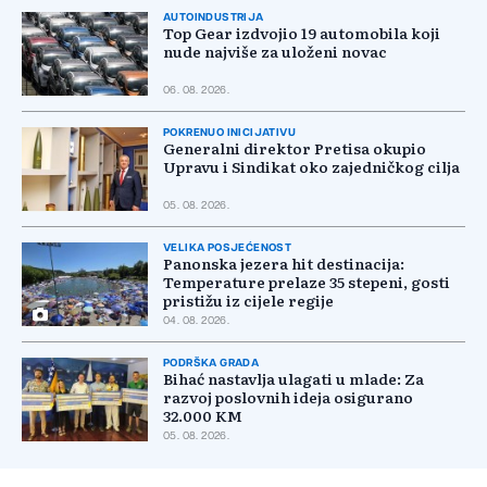
AUTOINDUSTRIJA
Top Gear izdvojio 19 automobila koji
nude najviše za uloženi novac
06. 08. 2026.
POKRENUO INICIJATIVU
Generalni direktor Pretisa okupio
Upravu i Sindikat oko zajedničkog cilja
05. 08. 2026.
VELIKA POSJEĆENOST
Panonska jezera hit destinacija:
Temperature prelaze 35 stepeni, gosti
pristižu iz cijele regije
04. 08. 2026.
PODRŠKA GRADA
Bihać nastavlja ulagati u mlade: Za
razvoj poslovnih ideja osigurano
32.000 KM
05. 08. 2026.