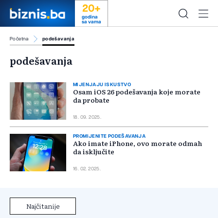
20+
godina
sa vama
Početna
podešavanja
podešavanja
MIJENJAJU ISKUSTVO
Osam iOS 26 podešavanja koje morate
da probate
18. 09. 2025.
PROMIJENITE PODEŠAVANJA
Ako imate iPhone, ovo morate odmah
da isključite
16. 02. 2025.
Najčitanije