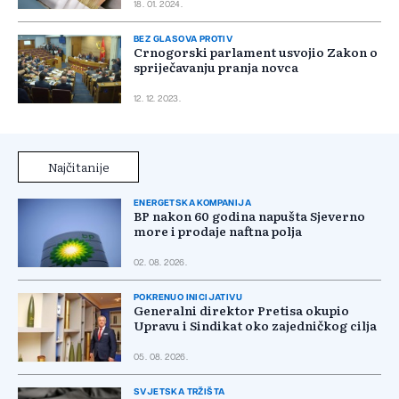
18. 01. 2024.
BEZ GLASOVA PROTIV
Crnogorski parlament usvojio Zakon o
spriječavanju pranja novca
12. 12. 2023.
Najčitanije
ENERGETSKA KOMPANIJA
BP nakon 60 godina napušta Sjeverno
more i prodaje naftna polja
02. 08. 2026.
POKRENUO INICIJATIVU
Generalni direktor Pretisa okupio
Upravu i Sindikat oko zajedničkog cilja
05. 08. 2026.
SVJETSKA TRŽIŠTA