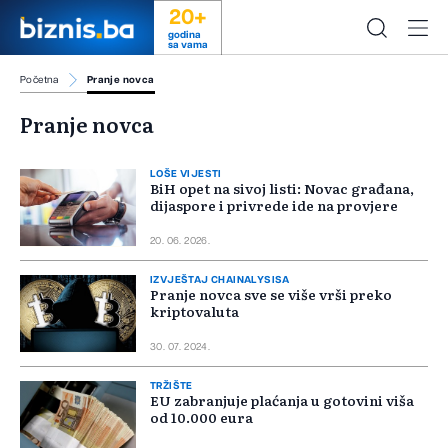
20+
godina
sa vama
Početna
Pranje novca
Pranje novca
LOŠE VIJESTI
BiH opet na sivoj listi: Novac građana,
dijaspore i privrede ide na provjere
20. 06. 2026.
IZVJEŠTAJ CHAINALYSISA
Pranje novca sve se više vrši preko
kriptovaluta
30. 07. 2024.
TRŽIŠTE
EU zabranjuje plaćanja u gotovini viša
od 10.000 eura