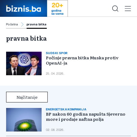
20+
godina
sa vama
Početna
pravna bitka
pravna bitka
SUDSKI SPOR
Počinje pravna bitka Muska protiv
OpenAI-ja
25. 04. 2026.
Najčitanije
ENERGETSKA KOMPANIJA
BP nakon 60 godina napušta Sjeverno
more i prodaje naftna polja
02. 08. 2026.