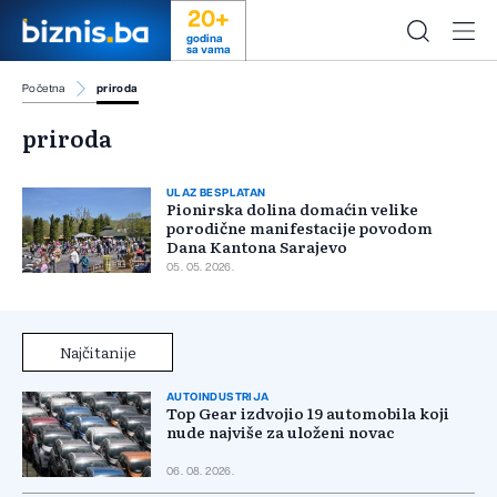
20+
godina
sa vama
Početna
priroda
priroda
ULAZ BESPLATAN
Pionirska dolina domaćin velike
porodične manifestacije povodom
Dana Kantona Sarajevo
05. 05. 2026.
Najčitanije
AUTOINDUSTRIJA
Top Gear izdvojio 19 automobila koji
nude najviše za uloženi novac
06. 08. 2026.