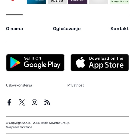
O nama
Oglašavanje
Kontakt
Uslovi korištenja
Privatnost
© Copyright 2005. - 2026. Radio M Media Group.
Sva prava zadržana.