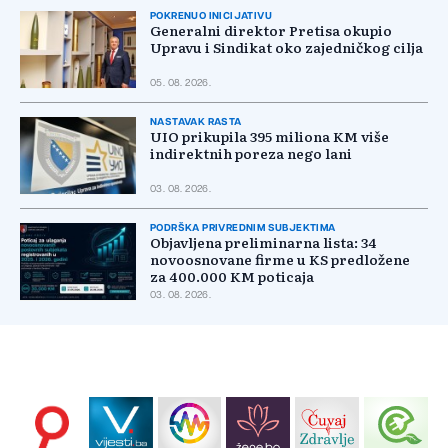
POKRENUO INICIJATIVU
Generalni direktor Pretisa okupio
Upravu i Sindikat oko zajedničkog cilja
05. 08. 2026.
NASTAVAK RASTA
UIO prikupila 395 miliona KM više
indirektnih poreza nego lani
03. 08. 2026.
PODRŠKA PRIVREDNIM SUBJEKTIMA
Objavljena preliminarna lista: 34
novoosnovane firme u KS predložene
za 400.000 KM poticaja
03. 08. 2026.