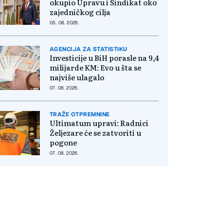
okupio Upravu i Sindikat oko
zajedničkog cilja
05. 08. 2026.
AGENCIJA ZA STATISTIKU
Investicije u BiH porasle na 9,4
milijarde KM: Evo u šta se
najviše ulagalo
07. 08. 2026.
TRAŽE OTPREMNINE
Ultimatum upravi: Radnici
Željezare će se zatvoriti u
pogone
07. 08. 2026.