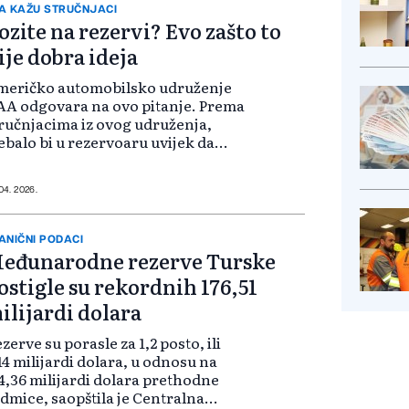
A KAŽU STRUČNJACI
ozite na rezervi? Evo zašto to
ije dobra ideja
meričko automobilsko udruženje
A odgovara na ovo pitanje. Prema
ručnjacima iz ovog udruženja,
ebalo bi u rezervoaru uvijek da
ate najmanje četvrtinu goriva,
ko biste izbjegli kvarove i
planirane situacije na putu. Ova
 04. 2026.
eporuk...
ANIČNI PODACI
eđunarodne rezerve Turske
ostigle su rekordnih 176,51
ilijardi dolara
zerve su porasle za 1,2 posto, ili
14 milijardi dolara, u odnosu na
4,36 milijardi dolara prethodne
dmice, saopštila je Centralna