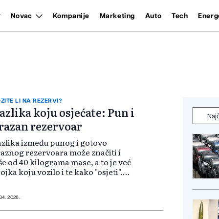
Novac
Kompanije
Marketing
Auto
Tech
Energ
ZITE LI NA REZERVI?
azlika koju osjećate: Pun i
Najč
razan rezervoar
zlika između punog i gotovo
aznog rezervoara može značiti i
še od 40 kilograma mase, a to je već
ojka koju vozilo i te kako "osjeti".
d tipičnih automobila rezervoar
 50 do 60 litara donosi dodatnih 35
 45 kilograma kada je p...
 04. 2026.