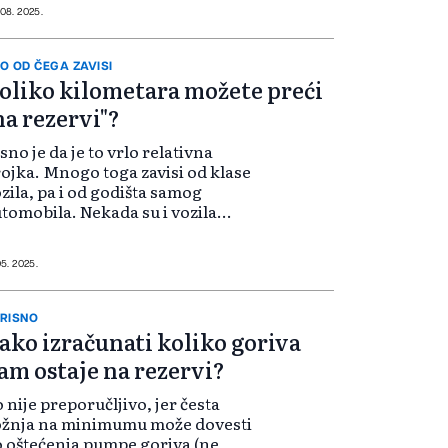
nka. Devizne rezerve u
 08. 2025.
nvertibilnim stranim valutama
rasle su za 4,1 posto na 83,2
lijarde do...
O OD ČEGA ZAVISI
oliko kilometara možete preći
na rezervi"?
sno je da je to vrlo relativna
ojka. Mnogo toga zavisi od klase
zila, pa i od godišta samog
tomobila. Nekada su i vozila
adske klase često imala gotovo 50
tara zapremine rezervoara, pa kada
 se upalila lampica, još uvijek su
05. 2025.
..
RISNO
ako izračunati koliko goriva
am ostaje na rezervi?
 nije preporučljivo, jer česta
ožnja na minimumu može dovesti
 oštećenja pumpe goriva (ne