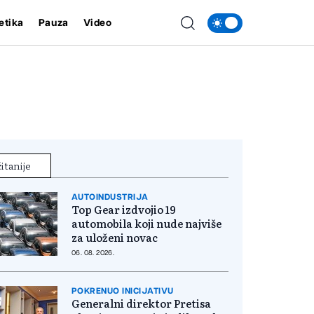
etika
Pauza
Video
itanije
AUTOINDUSTRIJA
Top Gear izdvojio 19
automobila koji nude najviše
za uloženi novac
06. 08. 2026.
POKRENUO INICIJATIVU
Generalni direktor Pretisa