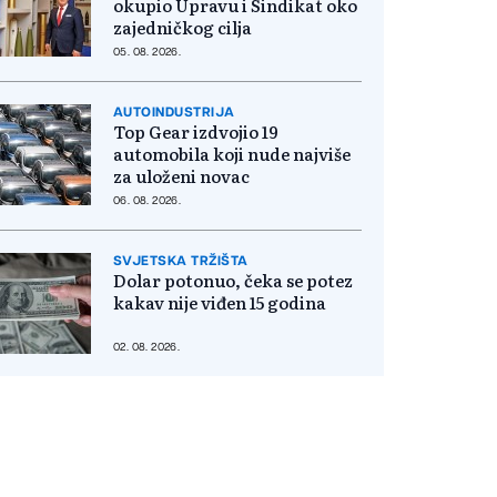
okupio Upravu i Sindikat oko
zajedničkog cilja
05. 08. 2026.
AUTOINDUSTRIJA
Top Gear izdvojio 19
automobila koji nude najviše
za uloženi novac
06. 08. 2026.
SVJETSKA TRŽIŠTA
Dolar potonuo, čeka se potez
kakav nije viđen 15 godina
02. 08. 2026.