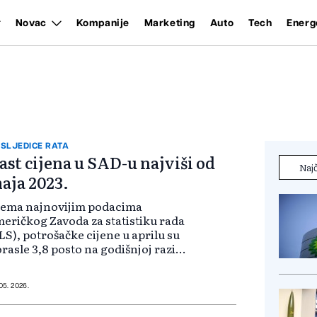
Novac
Kompanije
Marketing
Auto
Tech
Energ
SLJEDICE RATA
ast cijena u SAD-u najviši od
Najč
aja 2023.
rema najnovijim podacima
eričkog Zavoda za statistiku rada
LS), potrošačke cijene u aprilu su
rasle 3,8 posto na godišnjoj razini,
o je najveći rast od maja 2023.
dine. Najveći pritisak dolazi od
ergenata i hrane. Cijene goriv...
 05. 2026.