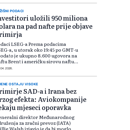
ŽIŠNI PODACI
nvestitori uložili 950 miliona
olara na pad nafte prije objave
rimirja
odaci LSEG-a Prema podacima
EG-a, u utorak oko 19:45 po GMT-u
odato je ukupno 8.600 ugovora na
ftu Brent i američku sirovu naftu.
ječ je o značajnom potezu na
 04. 2026.
žištu uoči važne političke objave
meričkog predsjednika Donalda
rum...
JENE OSTAJU VISOKE
rimirje SAD-a i Irana bez
rzog efekta: Aviokompanije
ekaju mjeseci oporavka
eneralni direktor Međunarodnog
ruženja za zračni prevoz (IATA)
llie Walsh izjavio je da bi moglo