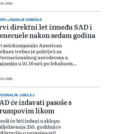
bitkom hiljada radnih mjesta.
 05. 2026.
arac je to predsjedniku Donaldu
umpu, koji je predložio 500
liona dolara za spa...
OPLJAVANJE ODNOSA
rvi direktni let između SAD i
enecuele nakon sedam godina
et aviokompanije American
rlines trebao je poletjeti sa
nternacionalnog aerodroma u
jamiju u 10.16 sati po lokalnom
emenu, sa odredištem Karakasu,
je su Sjedinjene Države ponovo
postavile diplomatske odnose
 04. 2026.
kon godina napetost...
CIONALNI JUBILEJ
AD će izdavati pasoše s
rumpovim likom
soši će biti izdani u sklopu
ilježavanja 250. godišnjice
klaracije o nezavisnosti