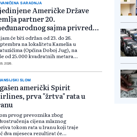
VANIČENA SARADNJA
jedinjene Američke Države
emlja partner 20.
eđunarodnog sajma privrede
ešanj
jam će biti održan od 23. do 26.
ptembra na lokalitetu Kamelia u
tuzićima (Općina Doboj Jug), na
še od 25.000 kvadratnih metara
ložbenog prostora, uz učešće više
 05. 2026.
 800 izlagača iz Bosne i
rcegovine, regije i svijeta.
ogodišn...
NANSIJSKI SLOM
gašen američki Spirit
irlines, prva "žrtva" rata u
ranu
lom prvog prevoznika zbog
vostručenja cijena mlaznog
riva tokom rata u Iranu koji traje
ć dva mjeseca rezultirat će