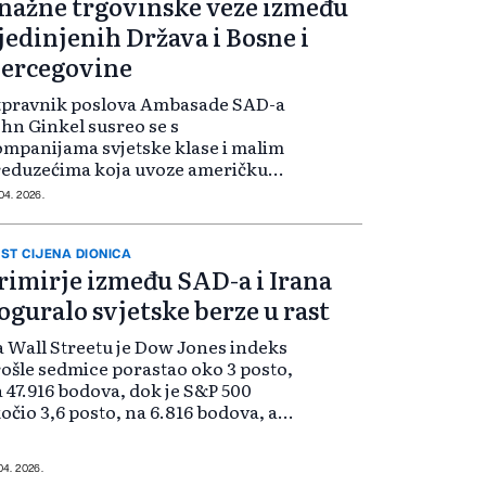
nažne trgovinske veze između
jedinjenih Država i Bosne i
ercegovine
tpravnik poslova Ambasade SAD-a
hn Ginkel susreo se s
mpanijama svjetske klase i malim
reduzećima koja uvoze američku
bu ili primjenjuju američku
 04. 2026.
hnologiju u svom poslovanju, što
kazuje kako američki inputi
kreću konkurentnost...
ST CIJENA DIONICA
rimirje između SAD-a i Irana
oguralo svjetske berze u rast
 Wall Streetu je Dow Jones indeks
ošle sedmice porastao oko 3 posto,
 47.916 bodova, dok je S&P 500
očio 3,6 posto, na 6.816 bodova, a
sdaq 4,7 posto, na 22.902 boda. Ti
deksi najviše su porasli u srijedu
r je investitore...
 04. 2026.