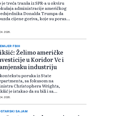
 je treća tranša iz SPR-a u okviru
kušaja administracije američkog
redsjednika Donalda Trumpa da
uzda cijene goriva, koje su porasle
 početka američko-izraelskog rata
otiv Irana, prenio je Reuters.
đu onima kojima su dodijelje...
 04. 2026.
EMIJER FBIH
ikšić: Želimo američke
nvesticije u Koridor Vc i
amjensku industriju
kontekstu poruka iz State
epartmenta, sa fokusom na
nistra Christophera Wrighta,
kšić je istakao da su bili i sa
edstavnicima investitora,
 04. 2026.
mpanije koja bi trebala da
vestira i gradi Južnu plinsku
terkonekciju. - Tu smo dobil...
STARSKI SAJAM