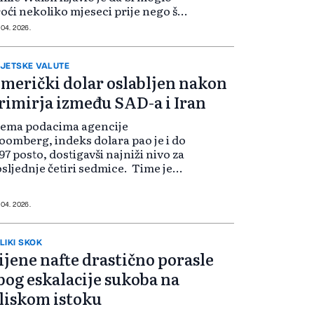
oći nekoliko mjeseci prije nego što
 stabilizuje snabdijevanje
 04. 2026.
ionskim gorivom, čak i ako Iran
onovo otvori Hormuški moreuz,
og p...
JETSKE VALUTE
merički dolar oslabljen nakon
rimirja između SAD-a i Iran
rema podacima agencije
oomberg, indeks dolara pao je i do
97 posto, dostigavši najniži nivo za
sljednje četiri sedmice. Time je
brisano više od polovine dobitaka
je je američka valuta ostvarila od
četka sukoba krajem februara...
 04. 2026.
LIKI SKOK
ijene nafte drastično porasle
bog eskalacije sukoba na
liskom istoku