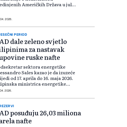
edinjenih Američkih Država u julu,
javio je portparol State
epartmenta Tommy Pigott u
općenju, koje nije navelo da će
 04. 2026.
soši sadržavati Trumpovu...
ESEČNI PERIOD
AD dale zeleno svjetlo
ilipinima za nastavak
upovine ruske nafte
dsekretar sektora energetike
essandro Sales kazao je da izuzeće
ijedi od 17. aprila do 16. maja 2026.
lipinska ministrica energetike
aron Garin izjavila je da njena
 04. 2026.
mlja još ima rezerve goriva za 54
na. Sjedinjene Države odo...
 REZERVI
AD posuđuju 26,03 miliona
arela nafte