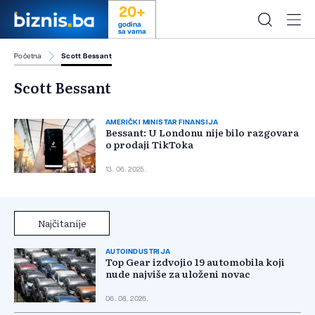
20+
godina
sa vama
Početna
Scott Bessant
Scott Bessant
AMERIČKI MINISTAR FINANSIJA
Bessant: U Londonu nije bilo razgovara
o prodaji TikToka
13. 06. 2025.
Najčitanije
AUTOINDUSTRIJA
Top Gear izdvojio 19 automobila koji
nude najviše za uloženi novac
06. 08. 2026.