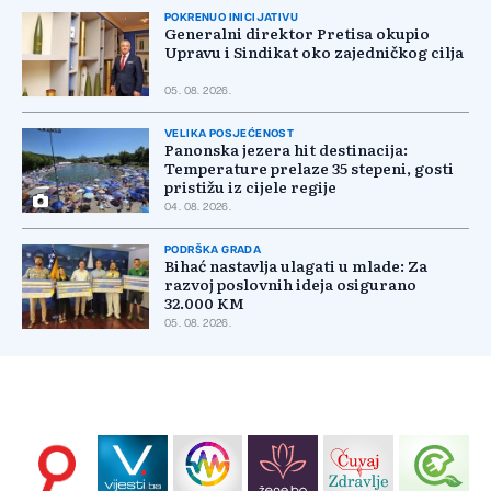
POKRENUO INICIJATIVU
Generalni direktor Pretisa okupio
Upravu i Sindikat oko zajedničkog cilja
05. 08. 2026.
VELIKA POSJEĆENOST
Panonska jezera hit destinacija:
Temperature prelaze 35 stepeni, gosti
pristižu iz cijele regije
04. 08. 2026.
PODRŠKA GRADA
Bihać nastavlja ulagati u mlade: Za
razvoj poslovnih ideja osigurano
32.000 KM
05. 08. 2026.