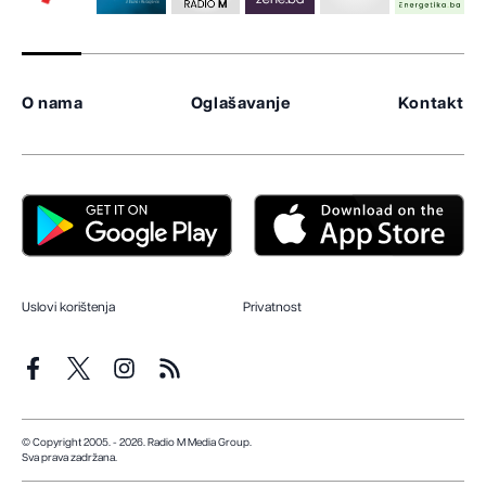
O nama
Oglašavanje
Kontakt
Uslovi korištenja
Privatnost
© Copyright 2005. - 2026. Radio M Media Group.
Sva prava zadržana.