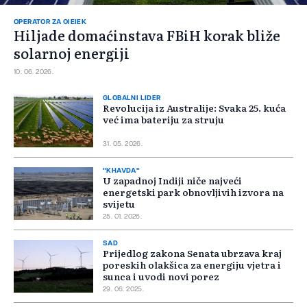
OPERATOR ZA OIEIEK
Hiljade domaćinstava FBiH korak bliže
solarnoj energiji
10. 06. 2026.
GLOBALNI LIDER
Revolucija iz Australije: Svaka 25. kuća
već ima bateriju za struju
31. 05. 2026.
"KHAVDA"
U zapadnoj Indiji niče najveći
energetski park obnovljivih izvora na
svijetu
25. 01. 2026.
SAD
Prijedlog zakona Senata ubrzava kraj
poreskih olakšica za energiju vjetra i
sunca i uvodi novi porez
29. 06. 2025.