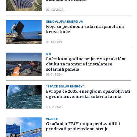
05. 02. 2024.
OBNOVLJIVA ENERGIJA
Koje su prednosti solarnih panela na
krovu kuće
26. 01. 2024.
BIH
Početkom godine prijave za praktičnu
obuku za montere i instalatere
solarnih panela
01. 01. 2024.
"SPACE SOLAR ENERGY"
Evropu će 2035. energijom opskrbljivati
ogromna svemirska solarna farma
30. 12. 2023.
VIJESTI
Građani u FBiH mogu proizvoditi i
prodavati proizvedenu struju