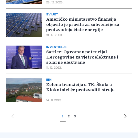
28. 12. 2023.
SVIJET
Američko ministarstvo finansija
objavilo je pravila za subvencije za
proizvodnju čiste energije
18. 12. 2023.
INVESTICIJE
Sattler: Ogroman potencijal
Hercegovine za vjetroelektrane i
solarne elektrane
11. 12. 2023.
BIH
Zelena tranzicija u TK: Škola u
Klokotnici će proizvoditi struju
14. 11. 2023.
1
2
3