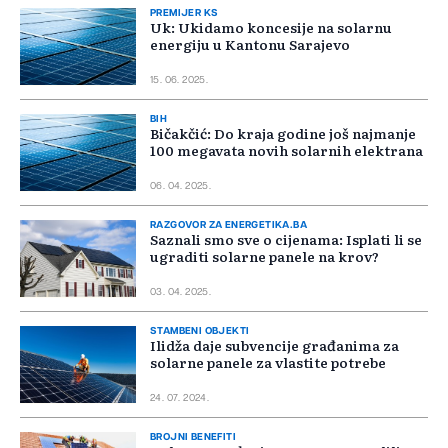
PREMIJER KS
Uk: Ukidamo koncesije na solarnu
energiju u Kantonu Sarajevo
15. 06. 2025.
BIH
Bičakčić: Do kraja godine još najmanje
100 megavata novih solarnih elektrana
06. 04. 2025.
RAZGOVOR ZA ENERGETIKA.BA
Saznali smo sve o cijenama: Isplati li se
ugraditi solarne panele na krov?
03. 04. 2025.
STAMBENI OBJEKTI
Ilidža daje subvencije građanima za
solarne panele za vlastite potrebe
24. 07. 2024.
BROJNI BENEFITI