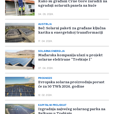
Kako su građani Crne Gore zaradili na
ugradnji solarnih panela na kuće
04. 05. 2024.
AUSTRIJA
Beč: Solarni paketi za građane ključna
karika u energetskoj transformaciji
17. 04. 2024.
SOLARNA ENERGIJA
Mađarska kompanija ulazi u projekt
solarne elektrane “Trebinje 1”
07. 04. 2024.
PROGNOZE
Evropska solarna proizvodnja porast
će za 50 TWh 2024. godine
12. 02. 2024.
KAPITALNI PROJEKAT
Izgradnja najvećeg solarnog parka na
Balkanu u Trebinju