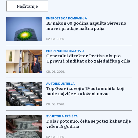
Najčitanije
ENERGETSKA KOMPANIJA
BP nakon 60 godina napušta Sjeverno
more i prodaje naftna polja
02. 08. 2026.
POKRENUO INICIJATIVU
Generalni direktor Pretisa okupio
Upravu i Sindikat oko zajedničkog cilja
05. 08. 2026.
AUTOINDUSTRIJA
Top Gear izdvojio 19 automobila koji
nude najviše za uloženi novac
06. 08. 2026.
SVJETSKA TRŽIŠTA
Dolar potonuo, čeka se potez kakav nije
viđen 15 godina
02. 08. 2026.