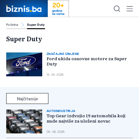
20+
godina
sa vama
Početna
Super Duty
Super Duty
ZNAČAJNE IZMJENE
Ford ukida osnovne motore za Super
Duty
14. 05. 2026.
Najčitanije
AUTOINDUSTRIJA
Top Gear izdvojio 19 automobila koji
nude najviše za uloženi novac
06. 08. 2026.