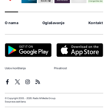
O nama
Oglašavanje
Kontakt
Uslovi korištenja
Privatnost
© Copyright 2005. - 2026. Radio M Media Group.
Sva prava zadržana.