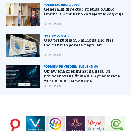
POKRENUO INICIJATIVU
Generalni direktor Pretisa okupio
Upravu i Sindikat oko zajedničkog cilja
05. 08. 2026.
NASTAVAK RASTA
UIO prikupila 395 miliona KM više
indirektnih poreza nego lani
03. 08. 2026.
PODRŠKA PRIVREDNIM SUBJEKTIMA
Objavljena preliminarna lista: 34
novoosnovane firme u KS predložene
za 400.000 KM poticaja
03. 08. 2026.