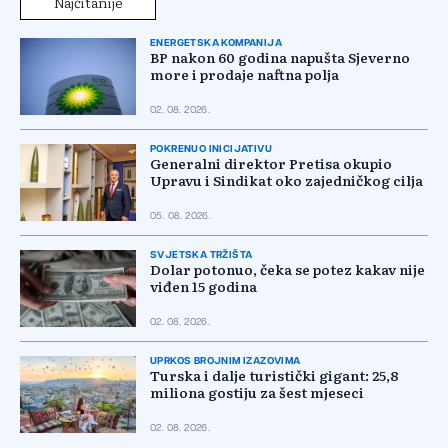
Najčitanije
ENERGETSKA KOMPANIJA
BP nakon 60 godina napušta Sjeverno
more i prodaje naftna polja
02. 08. 2026.
POKRENUO INICIJATIVU
Generalni direktor Pretisa okupio
Upravu i Sindikat oko zajedničkog cilja
05. 08. 2026.
SVJETSKA TRŽIŠTA
Dolar potonuo, čeka se potez kakav nije
viđen 15 godina
02. 08. 2026.
UPRKOS BROJNIM IZAZOVIMA
Turska i dalje turistički gigant: 25,8
miliona gostiju za šest mjeseci
02. 08. 2026.