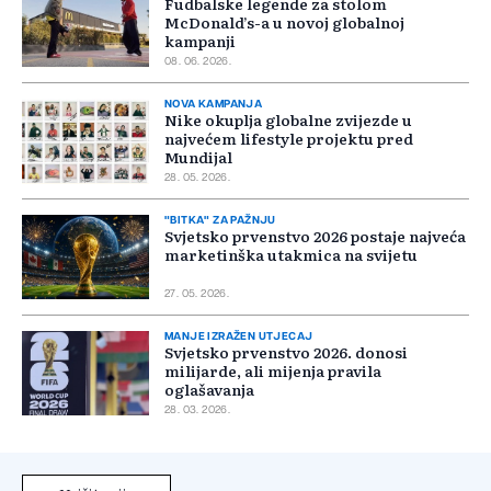
Fudbalske legende za stolom
McDonald’s-a u novoj globalnoj
kampanji
08. 06. 2026.
NOVA KAMPANJA
Nike okuplja globalne zvijezde u
najvećem lifestyle projektu pred
Mundijal
28. 05. 2026.
"BITKA" ZA PAŽNJU
Svjetsko prvenstvo 2026 postaje najveća
marketinška utakmica na svijetu
27. 05. 2026.
MANJE IZRAŽEN UTJECAJ
Svjetsko prvenstvo 2026. donosi
milijarde, ali mijenja pravila
oglašavanja
28. 03. 2026.