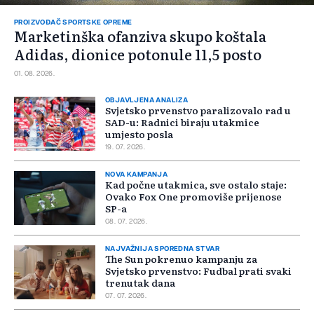
PROIZVOĐAČ SPORTSKE OPREME
Marketinška ofanziva skupo koštala
Adidas, dionice potonule 11,5 posto
01. 08. 2026.
OBJAVLJENA ANALIZA
Svjetsko prvenstvo paralizovalo rad u
SAD-u: Radnici biraju utakmice
umjesto posla
19. 07. 2026.
NOVA KAMPANJA
Kad počne utakmica, sve ostalo staje:
Ovako Fox One promoviše prijenose
SP-a
08. 07. 2026.
NAJVAŽNIJA SPOREDNA STVAR
The Sun pokrenuo kampanju za
Svjetsko prvenstvo: Fudbal prati svaki
trenutak dana
07. 07. 2026.