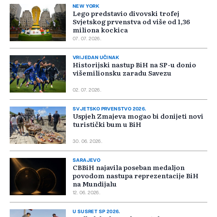
NEW YORK
Lego predstavio divovski trofej
Svjetskog prvenstva od više od 1,36
miliona kockica
07. 07. 2026.
VRIJEDAN UČINAK
Historijski nastup BiH na SP-u donio
višemilionsku zaradu Savezu
02. 07. 2026.
SVJETSKO PRVENSTVO 2026.
Uspjeh Zmajeva mogao bi donijeti novi
turistički bum u BiH
30. 06. 2026.
SARAJEVO
CBBiH najavila poseban medaljon
povodom nastupa reprezentacije BiH
na Mundijalu
12. 06. 2026.
U SUSRET SP 2026.