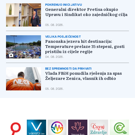
POKRENUO INICIJATIVU
Generalni direktor Pretisa okupio
Upravu i Sindikat oko zajedničkog cilja
05. 08. 2026.
VELIKA POSJEĆENOST
Panonska jezera hit destinacija:
Temperature prelaze 35 stepeni, gosti
pristižu iz cijele regije
04. 08. 2026.
BEZ SPREMNOSTI DA PRIHVATI
Vlada FBiH ponudila rješenja za spas
Željezare Zenica, vlasnik ih odbio
05. 08. 2026.