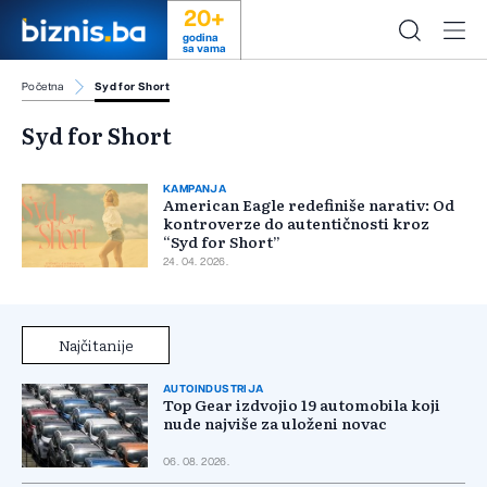
20+
godina
sa vama
Početna
Syd for Short
Syd for Short
KAMPANJA
American Eagle redefiniše narativ: Od
kontroverze do autentičnosti kroz
“Syd for Short”
24. 04. 2026.
Najčitanije
AUTOINDUSTRIJA
Top Gear izdvojio 19 automobila koji
nude najviše za uloženi novac
06. 08. 2026.