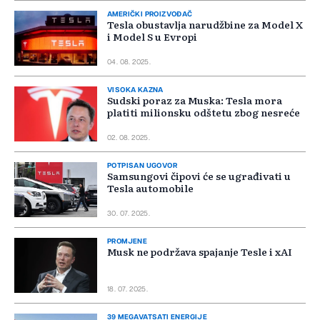
AMERIČKI PROIZVOĐAČ
Tesla obustavlja narudžbine za Model X
i Model S u Evropi
04. 08. 2025.
VISOKA KAZNA
Sudski poraz za Muska: Tesla mora
platiti milionsku odštetu zbog nesreće
02. 08. 2025.
POTPISAN UGOVOR
Samsungovi čipovi će se ugrađivati u
Tesla automobile
30. 07. 2025.
PROMJENE
Musk ne podržava spajanje Tesle i xAI
18. 07. 2025.
39 MEGAVATSATI ENERGIJE