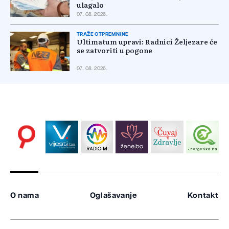
ulagalo
07. 08. 2026.
TRAŽE OTPREMNINE
Ultimatum upravi: Radnici Željezare će
se zatvoriti u pogone
07. 08. 2026.
O nama
Oglašavanje
Kontakt