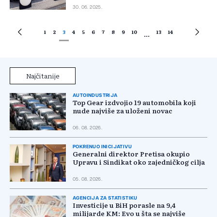
30. 06. 2025.
1
2
3
4
5
6
7
8
9
10
13
14
...
Najčitanije
AUTOINDUSTRIJA
Top Gear izdvojio 19 automobila koji
nude najviše za uloženi novac
06. 08. 2026.
POKRENUO INICIJATIVU
Generalni direktor Pretisa okupio
Upravu i Sindikat oko zajedničkog cilja
05. 08. 2026.
AGENCIJA ZA STATISTIKU
Investicije u BiH porasle na 9,4
milijarde KM: Evo u šta se najviše