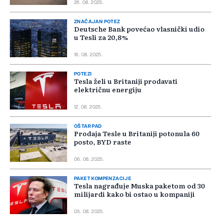
26. 08. 2025.
ZNAČAJAN POTEZ
Deutsche Bank povećao vlasnički udio
u Tesli za 20,8%
16. 08. 2025.
POTEZI
Tesla želi u Britaniji prodavati
električnu energiju
12. 08. 2025.
OŠTAR PAD
Prodaja Tesle u Britaniji potonula 60
posto, BYD raste
06. 08. 2025.
PAKET KOMPENZACIJE
Tesla nagrađuje Muska paketom od 30
milijardi kako bi ostao u kompaniji
05. 08. 2025.