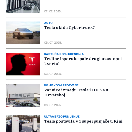
07. 07. 2025.
AUTO
Tesla ukida Cybertruck?
05. 07. 2025.
RASTUĆA KONKURENCIJA
Tesline isporuke pale drugi uzastopni
kvartal
03. 07. 2025.
KO JE KOGA PROZVAO?
Varnice između Tesle i HEP-a u
Hrvatskoj
03. 07. 2025.
ULTRA BRZO PUNJENJE
Tesla postavila V4 superpunjače u Kini