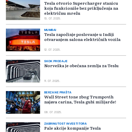
Tesla otvorio Supercharger stanicu
koja funkcioniše bez priključenja na
električnu mrežu
15. 07. 2025.
MUMBAI
Tesla započinje poslovanje u Indiji
otvaranjem salona električnih vozila
12. 07. 2025.
SKOK PRODAJE
Norveška je obećana zemlja za Teslu
11. 07. 2025.
BERZA NE PRAŠTA
Wall Street tone zbog Trumpovih
najava carina, Tesla gubi milijarde!
08. 07. 2025.
ZABRINUTOST INVESTITORA
Pale akcije kompanije Tesla