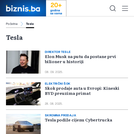
20+
godina
sa vama
Početna
Tesla
Tesla
DIREKTOR TESLE
Elon Musk na putu da postane prvi
bilioner u historiji
08. 09. 2025.
ELEKTRIČNI ŠOK
Skok prodaje auta u Evropi: Kineski
BYD preuzima primat
28. 08. 2025.
SKROMNA PRODAJA
Tesla podiže cijenu Cybertrucka