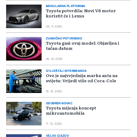
MODULARNA PLATFORMA
Toyota potvrdila: Novi V8 motor
koristit će i Lexus
03. 11. 2025.
ZVANIČNO POTVRĐENO
Toyota gasi ovaj model: Objavljen i
tačan datum
26. 10. 2025.
IZVJEŠTAJ INTERBRANDA
Ovo je najvrjednija marka auta na
svijetu: Vrijedi više od Coca-Cole
19. 10. 2025.
ODOBREN NOVAC
Toyota mijenja koncept
mikroautomobila
17. 10. 2025.
VELIKI IZAZOV