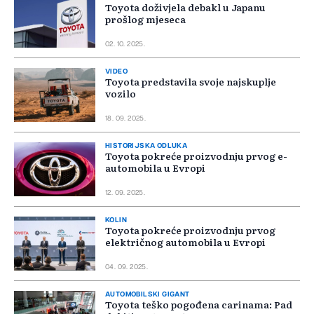
Toyota doživjela debakl u Japanu
prošlog mjeseca
02. 10. 2025.
VIDEO
Toyota predstavila svoje najskuplje
vozilo
18. 09. 2025.
HISTORIJSKA ODLUKA
Toyota pokreće proizvodnju prvog e-
automobila u Evropi
12. 09. 2025.
KOLIN
Toyota pokreće proizvodnju prvog
električnog automobila u Evropi
04. 09. 2025.
AUTOMOBILSKI GIGANT
Toyota teško pogođena carinama: Pad