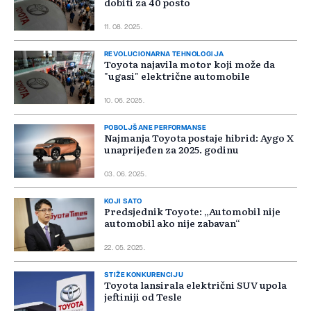
dobiti za 40 posto
11. 08. 2025.
REVOLUCIONARNA TEHNOLOGIJA
Toyota najavila motor koji može da
"ugasi" električne automobile
10. 06. 2025.
POBOLJŠANE PERFORMANSE
Najmanja Toyota postaje hibrid: Aygo X
unaprijeđen za 2025. godinu
03. 06. 2025.
KOJI SATO
Predsjednik Toyote: „Automobil nije
automobil ako nije zabavan“
22. 05. 2025.
STIŽE KONKURENCIJU
Toyota lansirala električni SUV upola
jeftiniji od Tesle