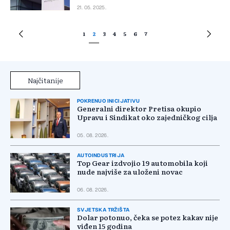
21. 05. 2025.
1
2
3
4
5
6
7
Najčitanije
POKRENUO INICIJATIVU
Generalni direktor Pretisa okupio
Upravu i Sindikat oko zajedničkog cilja
05. 08. 2026.
AUTOINDUSTRIJA
Top Gear izdvojio 19 automobila koji
nude najviše za uloženi novac
06. 08. 2026.
SVJETSKA TRŽIŠTA
Dolar potonuo, čeka se potez kakav nije
viđen 15 godina