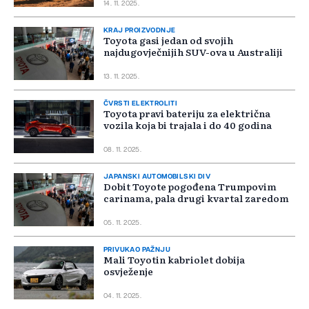
14. 11. 2025.
KRAJ PROIZVODNJE
Toyota gasi jedan od svojih
najdugovječnijih SUV-ova u Australiji
13. 11. 2025.
ČVRSTI ELEKTROLITI
Toyota pravi bateriju za električna
vozila koja bi trajala i do 40 godina
08. 11. 2025.
JAPANSKI AUTOMOBILSKI DIV
Dobit Toyote pogođena Trumpovim
carinama, pala drugi kvartal zaredom
05. 11. 2025.
PRIVUKAO PAŽNJU
Mali Toyotin kabriolet dobija
osvježenje
04. 11. 2025.