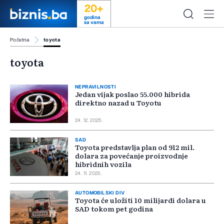
20+
godina
sa vama
Početna
toyota
toyota
NEPRAVILNOSTI
Jedan vijak poslao 55.000 hibrida
direktno nazad u Toyotu
24. 12. 2025.
SAD
Toyota predstavlja plan od 912 mil.
dolara za povećanje proizvodnje
hibridnih vozila
24. 11. 2025.
AUTOMOBILSKI DIV
Toyota će uložiti 10 milijardi dolara u
SAD tokom pet godina