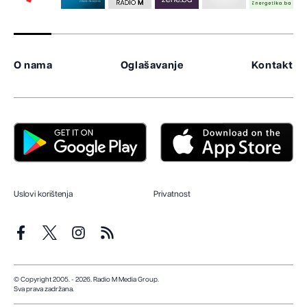
O nama
Oglašavanje
Kontakt
Uslovi korištenja
Privatnost
© Copyright 2005. - 2026. Radio M Media Group.
Sva prava zadržana.