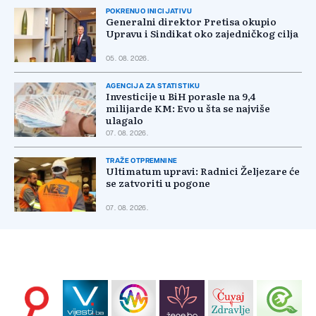
POKRENUO INICIJATIVU
Generalni direktor Pretisa okupio
Upravu i Sindikat oko zajedničkog cilja
05. 08. 2026.
AGENCIJA ZA STATISTIKU
Investicije u BiH porasle na 9,4
milijarde KM: Evo u šta se najviše
ulagalo
07. 08. 2026.
TRAŽE OTPREMNINE
Ultimatum upravi: Radnici Željezare će
se zatvoriti u pogone
07. 08. 2026.