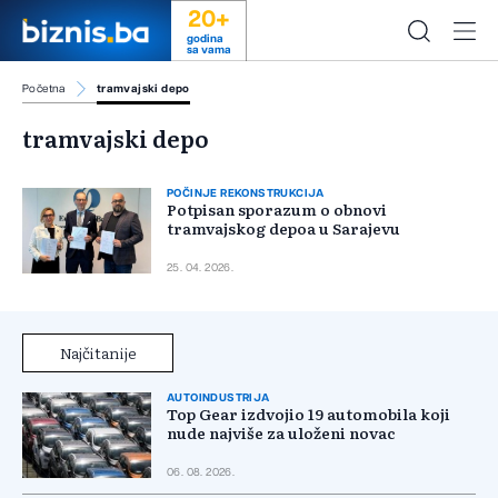
20+
godina
sa vama
Početna
tramvajski depo
tramvajski depo
POČINJE REKONSTRUKCIJA
Potpisan sporazum o obnovi
tramvajskog depoa u Sarajevu
25. 04. 2026.
Najčitanije
AUTOINDUSTRIJA
Top Gear izdvojio 19 automobila koji
nude najviše za uloženi novac
06. 08. 2026.