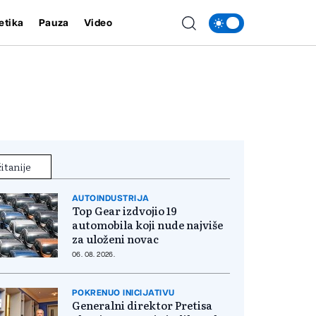
etika
Pauza
Video
itanije
AUTOINDUSTRIJA
Top Gear izdvojio 19
automobila koji nude najviše
za uloženi novac
06. 08. 2026.
POKRENUO INICIJATIVU
Generalni direktor Pretisa