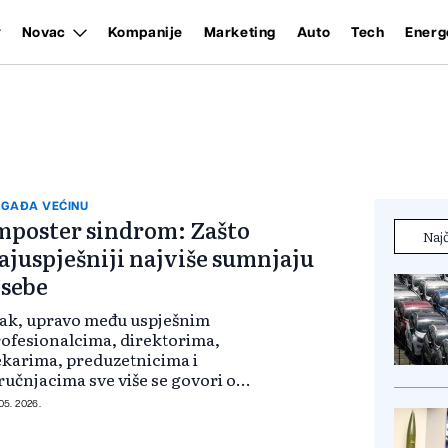
Novac
Kompanije
Marketing
Auto
Tech
Energ
GAĐA VEĆINU
mposter sindrom: Zašto
Najč
ajuspješniji najviše sumnjaju
 sebe
ak, upravo među uspješnim
ofesionalcima, direktorima,
ekarima, preduzetnicima i
ručnjacima sve više se govori o
mposter sindromu — psihološkom
 05. 2026.
rascu u kojem osoba, uprkos
iglednim uspjesima, ima osjećaj da