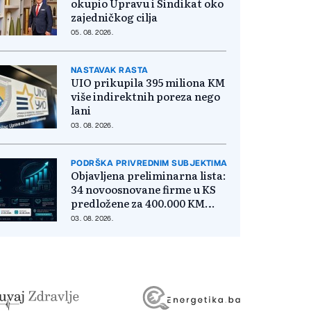
okupio Upravu i Sindikat oko
zajedničkog cilja
05. 08. 2026.
NASTAVAK RASTA
UIO prikupila 395 miliona KM
više indirektnih poreza nego
lani
03. 08. 2026.
PODRŠKA PRIVREDNIM SUBJEKTIMA
Objavljena preliminarna lista:
34 novoosnovane firme u KS
predložene za 400.000 KM
poticaja
03. 08. 2026.