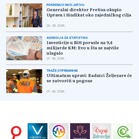
POKRENUO INICIJATIVU
Generalni direktor Pretisa okupio
Upravu i Sindikat oko zajedničkog cilja
05. 08. 2026.
AGENCIJA ZA STATISTIKU
Investicije u BiH porasle na 9,4
milijarde KM: Evo u šta se najviše
ulagalo
07. 08. 2026.
TRAŽE OTPREMNINE
Ultimatum upravi: Radnici Željezare će
se zatvoriti u pogone
07. 08. 2026.