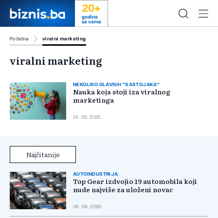
20+
godina
sa vama
Početna
viralni marketing
viralni marketing
NEKOLIKO GLAVNIH "SASTOJAKA"
Nauka koja stoji iza viralnog
marketinga
24. 05. 2025.
Najčitanije
AUTOINDUSTRIJA
Top Gear izdvojio 19 automobila koji
nude najviše za uloženi novac
06. 08. 2026.