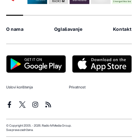
O nama
Oglašavanje
Kontakt
Uslovi korištenja
Privatnost
© Copyright 2005. - 2026. Radio M Media Group.
Sva prava zadržana.