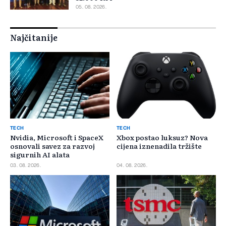
05. 08. 2026.
Najčitanije
TECH
TECH
Nvidia, Microsoft i SpaceX
Xbox postao luksuz? Nova
osnovali savez za razvoj
cijena iznenadila tržište
sigurnih AI alata
03. 08. 2026.
04. 08. 2026.