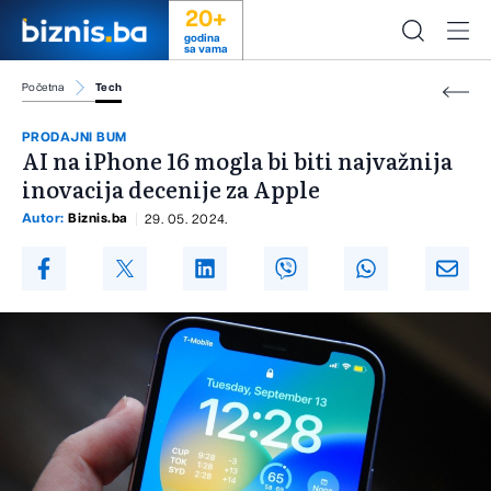
20+
godina
sa vama
Početna
Tech
PRODAJNI BUM
AI na iPhone 16 mogla bi biti najvažnija
inovacija decenije za Apple
Autor:
Biznis.ba
29. 05. 2024.