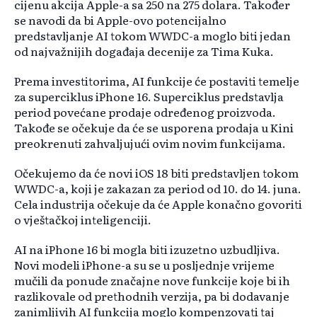
cijenu akcija Apple-a sa 250 na 275 dolara. Također
se navodi da bi Apple-ovo potencijalno
predstavljanje AI tokom WWDC-a moglo biti jedan
od najvažnijih događaja decenije za Tima Kuka.
Prema investitorima, AI funkcije će postaviti temelje
za superciklus iPhone 16. Superciklus predstavlja
period povećane prodaje određenog proizvoda.
Takođe se očekuje da će se usporena prodaja u Kini
preokrenuti zahvaljujući ovim novim funkcijama.
Očekujemo da će novi iOS 18 biti predstavljen tokom
WWDC-a, koji je zakazan za period od 10. do 14. juna.
Cela industrija očekuje da će Apple konačno govoriti
o vještačkoj inteligenciji.
AI na iPhone 16 bi mogla biti izuzetno uzbudljiva.
Novi modeli iPhone-a su se u posljednje vrijeme
mučili da ponude značajne nove funkcije koje bi ih
razlikovale od prethodnih verzija, pa bi dodavanje
zanimljivih AI funkcija moglo kompenzovati taj