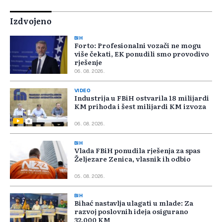
Izdvojeno
BIH
Forto: Profesionalni vozači ne mogu
više čekati, EK ponudili smo provodivo
rješenje
06. 08. 2026.
VIDEO
Industrija u FBiH ostvarila 18 milijardi
KM prihoda i šest milijardi KM izvoza
06. 08. 2026.
BIH
Vlada FBiH ponudila rješenja za spas
Željezare Zenica, vlasnik ih odbio
05. 08. 2026.
BIH
Bihać nastavlja ulagati u mlade: Za
razvoj poslovnih ideja osigurano
32.000 KM