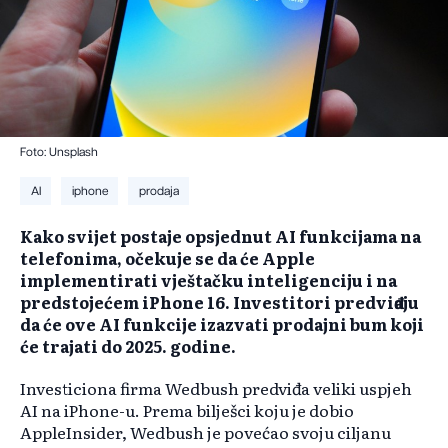
Foto: Unsplash
AI
iphone
prodaja
Kako svijet postaje opsjednut AI funkcijama na
telefonima, očekuje se da će Apple
implementirati vještačku inteligenciju i na
predstojećem iPhone 16. Investitori predviđaju
da će ove AI funkcije izazvati prodajni bum koji
će trajati do 2025. godine.
Investiciona firma Wedbush predviđa veliki uspjeh
AI na iPhone-u. Prema bilješci koju je dobio
AppleInsider, Wedbush je povećao svoju ciljanu