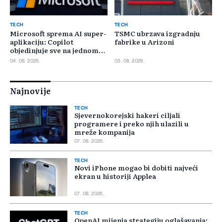
TECH
TECH
Microsoft sprema AI super-
TSMC ubrzava izgradnju
aplikaciju: Copilot
fabrike u Arizoni
objedinjuje sve na jednom
mjestu
04. 08. 2026.
03. 08. 2026.
Najnovije
TECH
Sjevernokorejski hakeri ciljali
programere i preko njih ulazili u
mreže kompanija
07. 08. 2026.
TECH
Novi iPhone mogao bi dobiti najveći
ekran u historiji Applea
07. 08. 2026.
TECH
OpenAI mijenja strategiju oglašavanja: