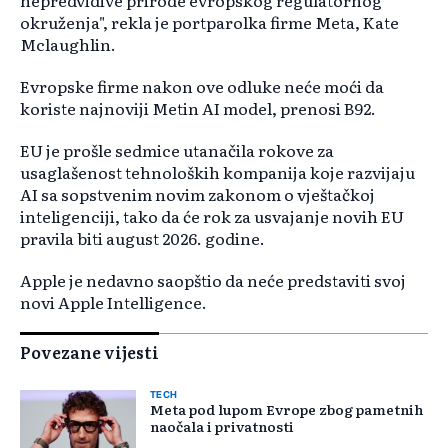
nepredvidive prirode evropskog regulatornog
okruženja", rekla je portparolka firme Meta, Kate
Mclaughlin.
Evropske firme nakon ove odluke neće moći da
koriste najnoviji Metin AI model, prenosi B92.
EU je prošle sedmice utanačila rokove za
usaglašenost tehnoloških kompanija koje razvijaju
AI sa sopstvenim novim zakonom o vještačkoj
inteligenciji, tako da će rok za usvajanje novih EU
pravila biti august 2026. godine.
Apple je nedavno saopštio da neće predstaviti svoj
novi Apple Intelligence.
Povezane vijesti
TECH
Meta pod lupom Evrope zbog pametnih
naočala i privatnosti