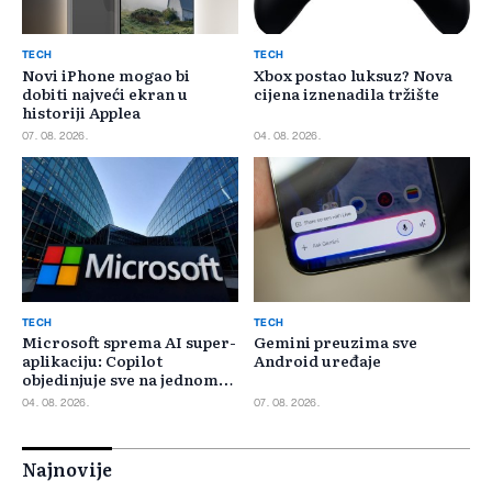
TECH
TECH
Novi iPhone mogao bi
Xbox postao luksuz? Nova
dobiti najveći ekran u
cijena iznenadila tržište
historiji Applea
07. 08. 2026.
04. 08. 2026.
TECH
TECH
Microsoft sprema AI super-
Gemini preuzima sve
aplikaciju: Copilot
Android uređaje
objedinjuje sve na jednom
mjestu
04. 08. 2026.
07. 08. 2026.
Najnovije