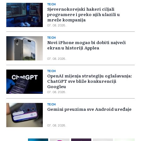
TECH
Sjevernokorejski hakeri ciljali
programere i preko njih ulazili u
mreže kompanija
07. 08. 2026.
TECH
Novi iPhone mogao bi dobiti najveći
ekran u historiji Applea
07. 08. 2026.
TECH
OpenAI mijenja strategiju oglašavanja:
ChatGPT sve bliže konkurenciji
Googleu
07. 08. 2026.
TECH
Gemini preuzima sve Android uređaje
07. 08. 2026.