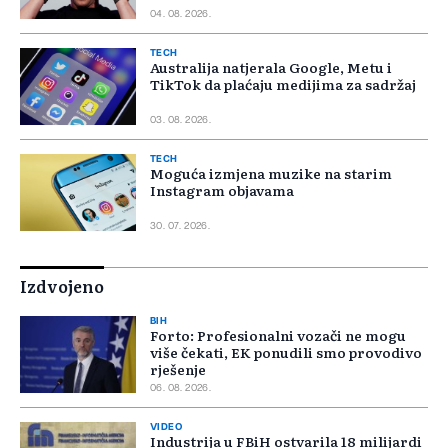
04. 08. 2026.
TECH
Australija natjerala Google, Metu i
TikTok da plaćaju medijima za sadržaj
03. 08. 2026.
TECH
Moguća izmjena muzike na starim
Instagram objavama
30. 07. 2026.
Izdvojeno
BIH
Forto: Profesionalni vozači ne mogu
više čekati, EK ponudili smo provodivo
rješenje
06. 08. 2026.
VIDEO
Industrija u FBiH ostvarila 18 milijardi