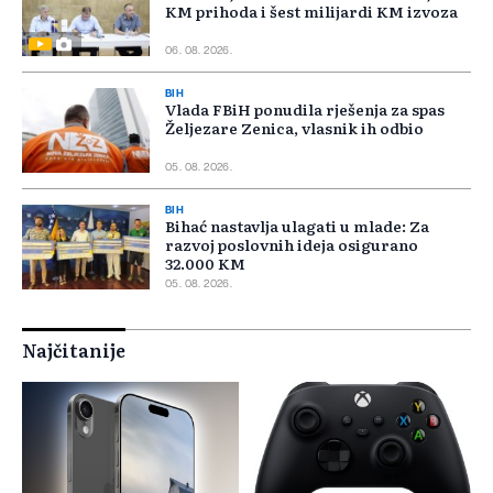
KM prihoda i šest milijardi KM izvoza
06. 08. 2026.
BIH
Vlada FBiH ponudila rješenja za spas
Željezare Zenica, vlasnik ih odbio
05. 08. 2026.
BIH
Bihać nastavlja ulagati u mlade: Za
razvoj poslovnih ideja osigurano
32.000 KM
05. 08. 2026.
Najčitanije