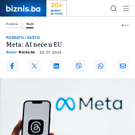
20+
godina
sa vama
Početna
Tech
POZNATO I ZAŠTO
Meta: AI neće u EU
Autor:
Biznis.ba
23. 07. 2024.