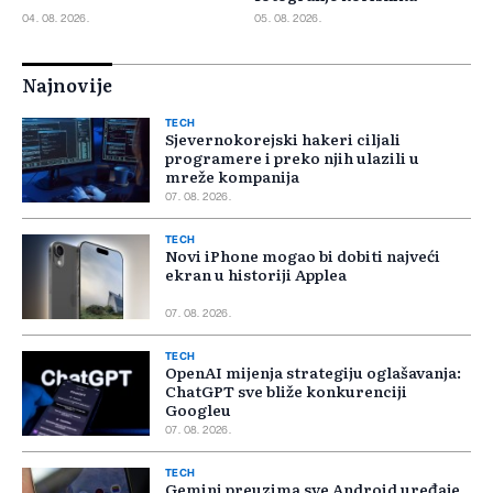
04. 08. 2026.
05. 08. 2026.
Najnovije
TECH
Sjevernokorejski hakeri ciljali
programere i preko njih ulazili u
mreže kompanija
07. 08. 2026.
TECH
Novi iPhone mogao bi dobiti najveći
ekran u historiji Applea
07. 08. 2026.
TECH
OpenAI mijenja strategiju oglašavanja:
ChatGPT sve bliže konkurenciji
Googleu
07. 08. 2026.
TECH
Gemini preuzima sve Android uređaje