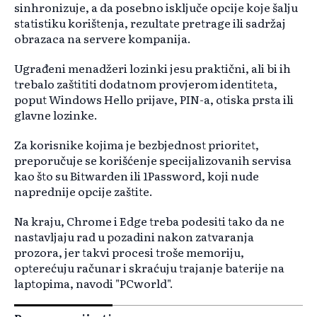
sinhronizuje, a da posebno isključe opcije koje šalju
statistiku korištenja, rezultate pretrage ili sadržaj
obrazaca na servere kompanija.
Ugrađeni menadžeri lozinki jesu praktični, ali bi ih
trebalo zaštititi dodatnom provjerom identiteta,
poput Windows Hello prijave, PIN-a, otiska prsta ili
glavne lozinke.
Za korisnike kojima je bezbjednost prioritet,
preporučuje se korišćenje specijalizovanih servisa
kao što su Bitwarden ili 1Password, koji nude
naprednije opcije zaštite.
Na kraju, Chrome i Edge treba podesiti tako da ne
nastavljaju rad u pozadini nakon zatvaranja
prozora, jer takvi procesi troše memoriju,
opterećuju računar i skraćuju trajanje baterije na
laptopima, navodi "PCworld".