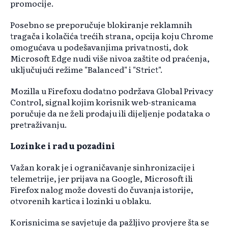
promocije.
Posebno se preporučuje blokiranje reklamnih
tragača i kolačića trećih strana, opcija koju Chrome
omogućava u podešavanjima privatnosti, dok
Microsoft Edge nudi više nivoa zaštite od praćenja,
uključujući režime "Balanced" i "Strict".
Mozilla u Firefoxu dodatno podržava Global Privacy
Control, signal kojim korisnik web-stranicama
poručuje da ne želi prodaju ili dijeljenje podataka o
pretraživanju.
Lozinke i rad u pozadini
Važan korak je i ograničavanje sinhronizacije i
telemetrije, jer prijava na Google, Microsoft ili
Firefox nalog može dovesti do čuvanja istorije,
otvorenih kartica i lozinki u oblaku.
Korisnicima se savjetuje da pažljivo provjere šta se