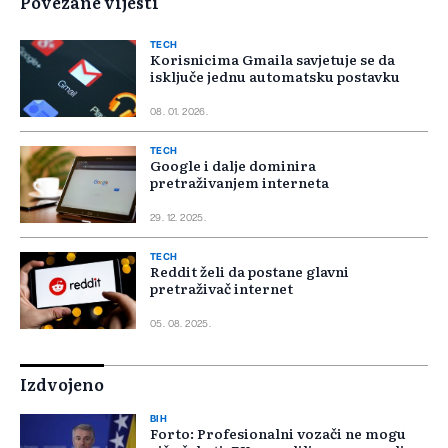
Povezane vijesti
TECH
Korisnicima Gmaila savjetuje se da
isključe jednu automatsku postavku
08. 01. 2026.
TECH
Google i dalje dominira
pretraživanjem interneta
29. 12. 2025.
TECH
Reddit želi da postane glavni
pretraživač internet
05. 08. 2025.
Izdvojeno
BIH
Forto: Profesionalni vozači ne mogu