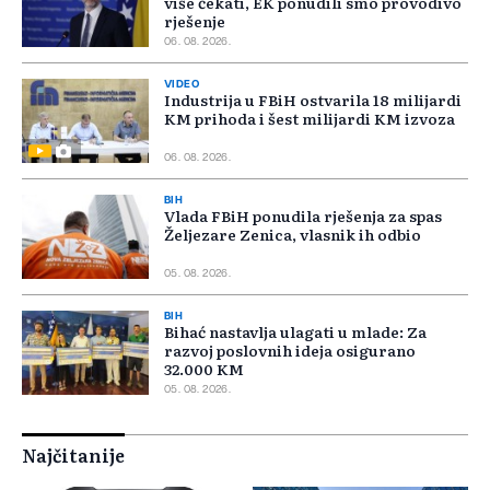
više čekati, EK ponudili smo provodivo
rješenje
06. 08. 2026.
VIDEO
Industrija u FBiH ostvarila 18 milijardi
KM prihoda i šest milijardi KM izvoza
06. 08. 2026.
BIH
Vlada FBiH ponudila rješenja za spas
Željezare Zenica, vlasnik ih odbio
05. 08. 2026.
BIH
Bihać nastavlja ulagati u mlade: Za
razvoj poslovnih ideja osigurano
32.000 KM
05. 08. 2026.
Najčitanije