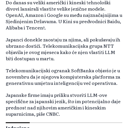
Do danas su veliki američki i kineski tehnološki
divovi lansirali vlastite velike jezične modele.
OpenAI, Amazon i Google su među najznačajnijima u
Sjedinjenim Državama. U Kini su predvodnici Baidu,
Alibaba i Tencent.
Japanci donekle zaostaju za njima, ali pokušavaju ih
ubrzano dostići. Telekomunikacijska grupa NTT
objavila je ovog mjeseca kako će njen vlastiti LLM
biti dostupan u martu.
Telekomunikacijski ogranak SoftBanka objavio je u
novembru da je njegova kompjuterska platforma za
generativnu umjetnu inteligenciju već operativna.
Japanske firme imaju priliku stvoriti LLM-ove
specifične za japanski jezik, što im potencijalno daje
prednost nad njihovim američkim i kineskim
suparnicima, piše CNBC.