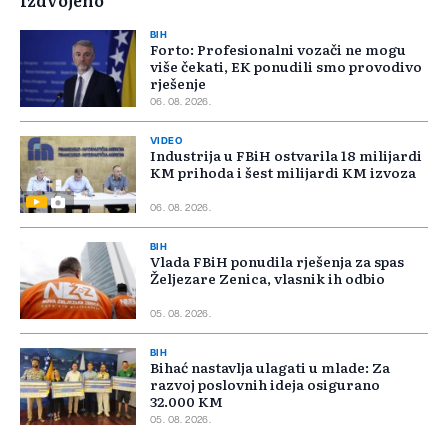
Izdvojeno
BIH
Forto: Profesionalni vozači ne mogu
više čekati, EK ponudili smo provodivo
rješenje
06. 08. 2026.
VIDEO
Industrija u FBiH ostvarila 18 milijardi
KM prihoda i šest milijardi KM izvoza
06. 08. 2026.
BIH
Vlada FBiH ponudila rješenja za spas
Željezare Zenica, vlasnik ih odbio
05. 08. 2026.
BIH
Bihać nastavlja ulagati u mlade: Za
razvoj poslovnih ideja osigurano
32.000 KM
05. 08. 2026.