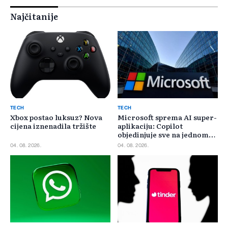
Najčitanije
TECH
TECH
Xbox postao luksuz? Nova
Microsoft sprema AI super-
cijena iznenadila tržište
aplikaciju: Copilot
objedinjuje sve na jednom
mjestu
04. 08. 2026.
04. 08. 2026.