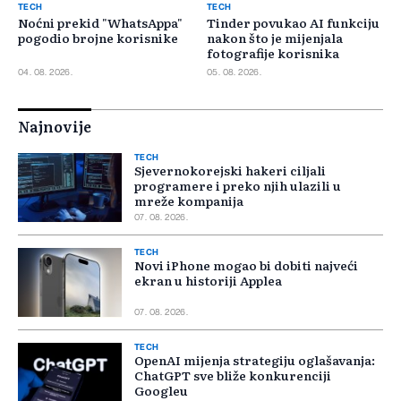
TECH
TECH
Noćni prekid "WhatsAppa"
Tinder povukao AI funkciju
pogodio brojne korisnike
nakon što je mijenjala
fotografije korisnika
04. 08. 2026.
05. 08. 2026.
Najnovije
TECH
Sjevernokorejski hakeri ciljali
programere i preko njih ulazili u
mreže kompanija
07. 08. 2026.
TECH
Novi iPhone mogao bi dobiti najveći
ekran u historiji Applea
07. 08. 2026.
TECH
OpenAI mijenja strategiju oglašavanja:
ChatGPT sve bliže konkurenciji
Googleu