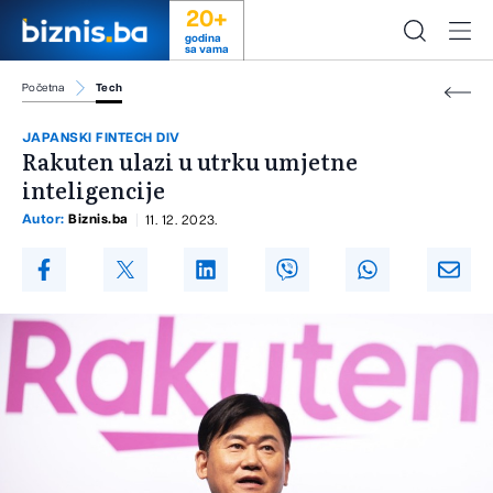
20+
godina
sa vama
Početna
Tech
JAPANSKI FINTECH DIV
Rakuten ulazi u utrku umjetne
inteligencije
Autor:
Biznis.ba
11. 12. 2023.