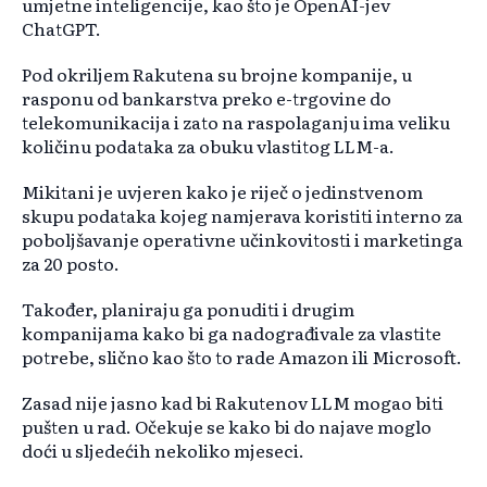
umjetne inteligencije, kao što je OpenAI-jev
ChatGPT.
Pod okriljem Rakutena su brojne kompanije, u
rasponu od bankarstva preko e-trgovine do
telekomunikacija i zato na raspolaganju ima veliku
količinu podataka za obuku vlastitog LLM-a.
Mikitani je uvjeren kako je riječ o jedinstvenom
skupu podataka kojeg namjerava koristiti interno za
poboljšavanje operativne učinkovitosti i marketinga
za 20 posto.
Također, planiraju ga ponuditi i drugim
kompanijama kako bi ga nadograđivale za vlastite
potrebe, slično kao što to rade Amazon ili Microsoft.
Zasad nije jasno kad bi Rakutenov LLM mogao biti
pušten u rad. Očekuje se kako bi do najave moglo
doći u sljedećih nekoliko mjeseci.