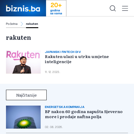
20+
godina
sa vama
Početna
rakuten
rakuten
JAPANSKI FINTECH DIV
Rakuten ulazi u utrku umjetne
inteligencije
11. 12. 2023.
Najčitanije
ENERGETSKA KOMPANIJA
BP nakon 60 godina napušta Sjeverno
more i prodaje naftna polja
02. 08. 2026.