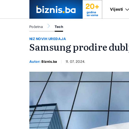
20+
Vijesti
godina
sa vama
Početna
Tech
NIZ NOVIH UREĐAJA
Samsung prodire dublj
Autor:
Biznis.ba
11. 07. 2024.