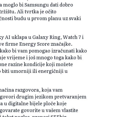
a moglo bi Samsungu dati dobro
žištu. Ali tvrtka je očito
ćnosti budu u prvom planu uz svaki
y AI uklapa u Galaxy Ring, Watch 7 i
ve firme Energy Score značajke.
I kako bi vam pomogao izračunati kako
ednje vrijeme i još mnogo toga kako bi
ne razine kondicije koji možete
 biti umorniji ili energičniji u
 načina razgovora, koja vam
 govori drugim jezikom pretvaranjem
a u digitalne bijele ploče koje
zgovarate govorite u vašem vlastite
i tekst naglas, prenosi SEEbiz.