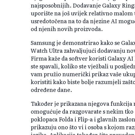
najsposobnijih. Dodavanje Galaxy Ring
uporište na još uvijek relativno malom tr
usredotočena na to da njezine AI mogu
od njenih novih proizvoda.
Samsung je demonstrirao kako se Galax
Watch Ultra zahvaljujući dodavanju no
Firma kaže da softver koristi Galaxy A
ste spavali, koliko ste vježbali u poslj
vam pružio numerički prikaz vaše ukup
koristiti kako biste bolje razumjeli zašto
određene dane.
Također je prikazana njegova funkcija
omogućuje da razgovarate s nekim tko
poklopaca Folda i Flip-a i glavnih zaslon
prikazuju ono što vi i osoba s kojom ra
jezike. Aplikacija također čita preveden