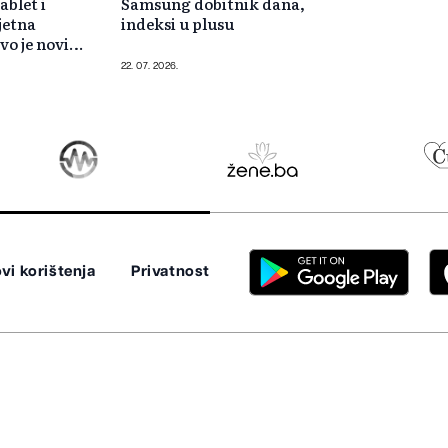
ablet i
Samsung dobitnik dana,
jetna
indeksi u plusu
vo je novi
efon
22. 07. 2026.
vi korištenja
Privatnost