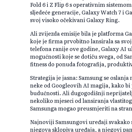
Fold 6 i Z Flip 6 s operativnim sistemo
sljedeće generacije, Galaxy Watch 7 i Ga
svoj visoko očekivani Galaxy Ring.
Ali zvijezda emisije bila je platforma G
koje je firma prvobitno lansirala sa s
telefona ranije ove godine, Galaxy AI u
mogućnosti koje se dotiču svega, od Sam
fitness do ponuda fotografija, produkti
Strategija je jasna: Samsung se oslanja 
neke od Googleovih AI magija, kako bi 
budućnosti. Ali dugogodišnji neprijatel
nekoliko mjeseci od lansiranja vlastitog
Samsunga mogao preusmjeriti na stran
Najnoviji Samsungovi uređaji svakako 
njegova sklopiva uređaja, a njegovi pam