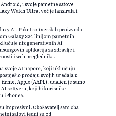
m Android, i svoje pametne satove
laxy Watch Ultra, već je lansirala i
alaxy AI. Paket softverskih proizvoda
vojom Galaxy S24 linijom pametnih
ključuje niz generativnih AI
sungovih aplikacija za zdravlje i
vnosti i web preglednika.
na svoje AI napore, koji uključuju
pospješio prodaju svojih uređaja u
j firme, Apple (AAPL), udaljen je samo
 AI softvera, koji bi korisnike
u iPhonea.
su impresivni. Obožavatelj sam oba
etni satovi jedni su od