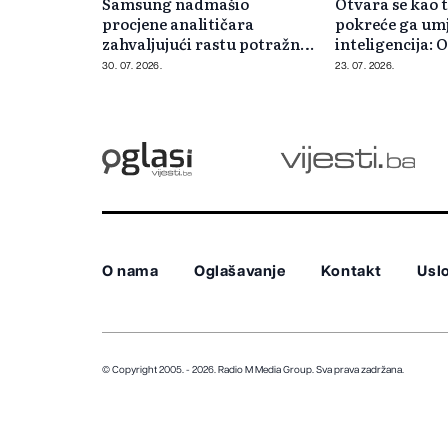
Samsung nadmašio
Otvara se kao t
procjene analitičara
pokreće ga um
zahvaljujući rastu potražnje
inteligencija: O
za AI čipovima
Samsungov tel
30. 07. 2026.
23. 07. 2026.
O nama
Oglašavanje
Kontakt
Uslo
© Copyright 2005. - 2026. Radio M Media Group.
Sva prava zadržana.