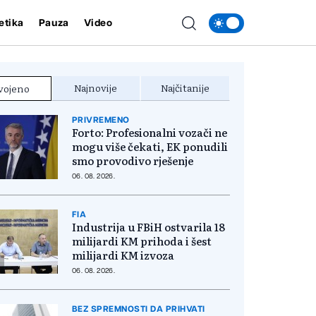
etika
Pauza
Video
Najnovije
Najčitanije
vojeno
PRIVREMENO
Forto: Profesionalni vozači ne
mogu više čekati, EK ponudili
smo provodivo rješenje
06. 08. 2026.
FIA
Industrija u FBiH ostvarila 18
milijardi KM prihoda i šest
milijardi KM izvoza
06. 08. 2026.
BEZ SPREMNOSTI DA PRIHVATI