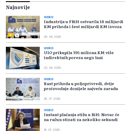
Najnovije
VIDEO
Industrija u FBiH ostvarila 18 milijardi
KM prihoda i šest milijardi KM izvoza
06. 08. 2026.
VIDEO
UIO prikupila 395 miliona KM više
indirektnih poreza nego lani
03. 08. 2026.
VIDEO
Rast prihoda u poljoprivredi, dvije
proizvodnje donijele najveću zaradu
28. 07. 2026.
VIDEO
Instant plaćanja stižu u BiH: Novac će
na račun stizati za nekoliko sekundi
18. 07. 2026.