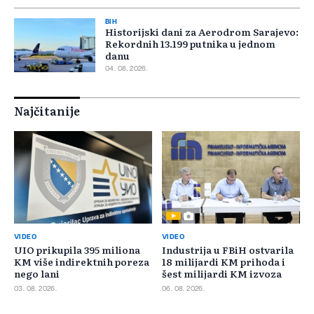
BIH
Historijski dani za Aerodrom Sarajevo:
Rekordnih 13.199 putnika u jednom
danu
04. 08. 2026.
Najčitanije
VIDEO
VIDEO
UIO prikupila 395 miliona
Industrija u FBiH ostvarila
KM više indirektnih poreza
18 milijardi KM prihoda i
nego lani
šest milijardi KM izvoza
03. 08. 2026.
06. 08. 2026.