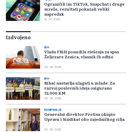
Ograničili im TikTok, Snapchat i druge
mreže, rezultati pokazali veliki
napredak
15. 07. 2026.
Izdvojeno
BIH
Vlada FBiH ponudila rješenja za spas
Željezare Zenica, vlasnik ih odbio
05. 08. 2026.
BIH
Bihać nastavlja ulagati u mlade: Za
razvoj poslovnih ideja osigurano
32.000 KM
05. 08. 2026.
KOMPANIJE
Generalni direktor Pretisa okupio
Upravu i Sindikat oko zajedničkog cilja
05. 08. 2026.