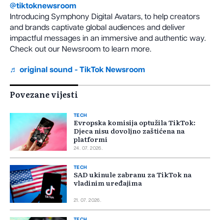
@tiktoknewsroom
Introducing Symphony Digital Avatars, to help creators
and brands captivate global audiences and deliver
impactful messages in an immersive and authentic way.
Check out our Newsroom to learn more.
♬ original sound - TikTok Newsroom
Povezane vijesti
TECH
Evropska komisija optužila TikTok:
Djeca nisu dovoljno zaštićena na
platformi
24. 07. 2026.
TECH
SAD ukinule zabranu za TikTok na
vladinim uređajima
21. 07. 2026.
TECH