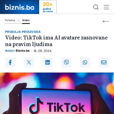
20+
godina
sa vama
Početna
Video
PRODAJA PROIZVODA
Video: TikTok ima AI avatare zasnovane
na pravim ljudima
Autor:
Biznis.ba
18. 06. 2024.