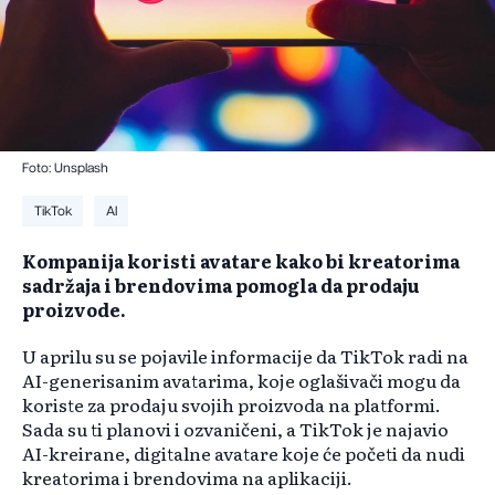
Foto: Unsplash
TikTok
AI
Kompanija koristi avatare kako bi kreatorima
sadržaja i brendovima pomogla da prodaju
proizvode.
U aprilu su se pojavile informacije da TikTok radi na
AI-generisanim avatarima, koje oglašivači mogu da
koriste za prodaju svojih proizvoda na platformi.
Sada su ti planovi i ozvaničeni, a TikTok je najavio
AI-kreirane, digitalne avatare koje će početi da nudi
kreatorima i brendovima na aplikaciji.