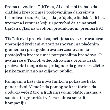
Prema navodima TikToka, AI osobe bi trebalo da
olakšaju kreatorima i poslovanjima da kreiraju
brendirani sadržaj koji i dalje "djeluje ljudski", ali bez
vremena i resursa koji su potrebni da se napravi
tipičan oglas, sa visokom produkcijom, prenosi B92.
TikTok ovaj projekat započinje sa dve vrste avatara:
unaprijed kreirani avatari zasnovani na plaćenim
glumcima i prilagođeni avatari zasnovani na
postojećim kreatorima i portparolima brendova. Ti
avatari će u TikTok video klipovima promovisati
proizvode i mogu da se prilagode da govore različite
jezike zasnovano na ciljanoj publici.
Kompanija kaže da nova funkcija pokazuje kako
generativni AI može da pomogne kreatorima da
dođu do većeg broja ljudi na svojim platformama, a
samim tim generišu i više zarade za sebe ili
kompaniju.