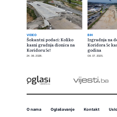
VIDEO
BIH
Šokantni podaci: Koliko
Izgradnja na d
kasni gradnja dionica na
Koridora 5c ka
Koridoru 5c!
godina
24. 06. 2026.
08. 07. 2025.
O nama
Oglašavanje
Kontakt
Uslo