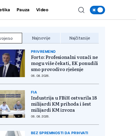
etika
Pauza
Video
Najnovije
Najčitanije
vojeno
PRIVREMENO
Forto: Profesionalni vozači ne
mogu više čekati, EK ponudili
smo provodivo rješenje
06. 08. 2026.
FIA
Industrija u FBiH ostvarila 18
milijardi KM prihoda i šest
milijardi KM izvoza
06. 08. 2026.
BEZ SPREMNOSTI DA PRIHVATI