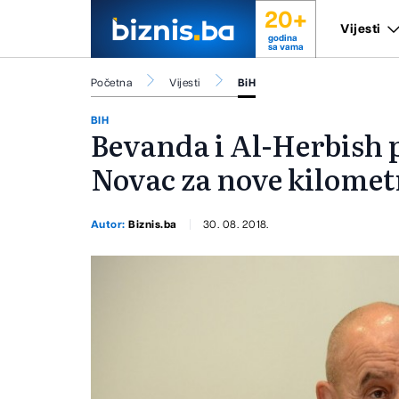
20+
Vijesti
godina
sa vama
Početna
Vijesti
BiH
BIH
Bevanda i Al-Herbish 
Novac za nove kilomet
Autor:
Biznis.ba
30. 08. 2018.