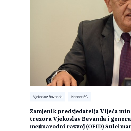
Vjekoslav Bevanda
Koridor 5C
Zamjenik predsjedatelja Vijeća mini
trezora Vjekoslav Bevanda i genera
međunarodni razvoj (OFID) Suleiman