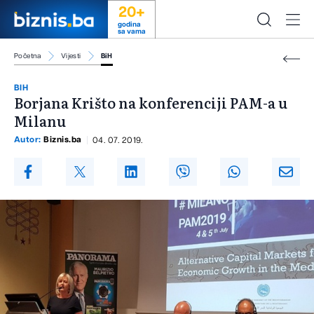
20+
godina
sa vama
Početna
Vijesti
BiH
BIH
Borjana Krišto na konferenciji PAM-a u
Milanu
Autor:
Biznis.ba
04. 07. 2019.