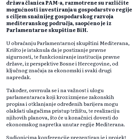
država članica PAM-a, razmotrene su različite
mogućnosti investiranja u gospodarstvo regije
s ciljem snažnijeg gospodarskog razvoja
mediteranskog područja, saopćeno je iz
Parlamentarne skupštine BiH.
U obraćanju Parlamentarnoj skupštini Mediterana,
Krišto je istaknula da je postizanje pravne
sigurnosti, te funkcioniranje institucija pravne
države, iz perspektive Bosne i Hercegovine, od
ključnog značaja za ekonomski i svaki drugi
napredak.
Također, osvrnula se i na važnost i ulogu
parlamentaraca koji kroz izmjene zakonskih
propisa i otklanjanje određenih barijera mogu
olakšati ulagačima pristup tržištu, te realizaciju
njihovih planova, što će u konačnici dovesti do
ekonomskog napretka unutar regije Mediterana.
Sudionicima konferencije prezentiran je i projekt