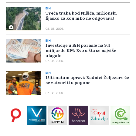
BIH
Treća traka kod Nišića, milionski
fijasko za koji niko ne odgovara!
08. 08. 2026.
BIH
Investicije u BiH porasle na 9,4
milijarde KM: Evo u šta se najviše
ulagalo
07. 08. 2026.
BIH
Ultimatum upravi: Radnici Željezare će
se zatvoriti u pogone
07. 08. 2026.