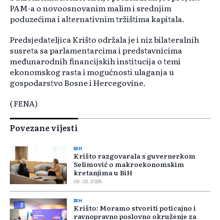
PAM-a o novoosnovanim malim i srednjim
poduzećima i alternativnim tržištima kapitala.
Predsjedateljica Krišto održala je i niz bilateralnih
susreta sa parlamentarcima i predstavnicima
međunarodnih financijskih institucija o temi
ekonomskog rasta i mogućnosti ulaganja u
gospodarstvo Bosne i Hercegovine.
( FENA)
Povezane vijesti
BIH
Krišto razgovarala s guvernerkom
Selimović o makroekonomskim
kretanjima u BiH
09. 02. 2026.
BIH
Krišto: Moramo stvoriti poticajno i
ravnopravno poslovno okruženje za