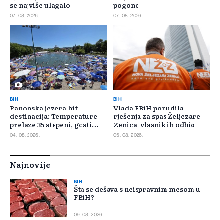
se najviše ulagalo
pogone
07. 08. 2026.
07. 08. 2026.
BIH
BIH
Panonska jezera hit
Vlada FBiH ponudila
destinacija: Temperature
rješenja za spas Željezare
prelaze 35 stepeni, gosti
Zenica, vlasnik ih odbio
pristižu iz cijele regije
04. 08. 2026.
05. 08. 2026.
Najnovije
BIH
Šta se dešava s neispravnim mesom u
FBiH?
09. 08. 2026.