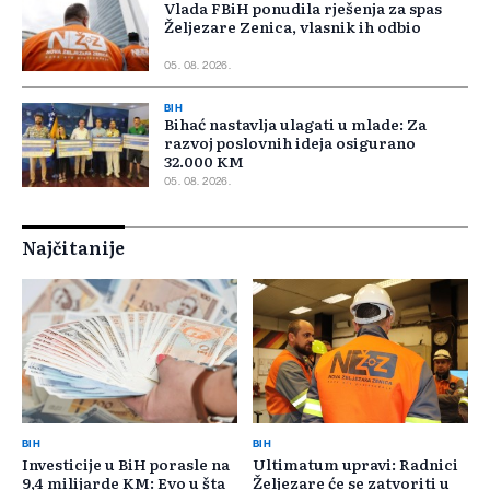
Vlada FBiH ponudila rješenja za spas
Željezare Zenica, vlasnik ih odbio
05. 08. 2026.
BIH
Bihać nastavlja ulagati u mlade: Za
razvoj poslovnih ideja osigurano
32.000 KM
05. 08. 2026.
Najčitanije
BIH
BIH
Investicije u BiH porasle na
Ultimatum upravi: Radnici
9,4 milijarde KM: Evo u šta
Željezare će se zatvoriti u