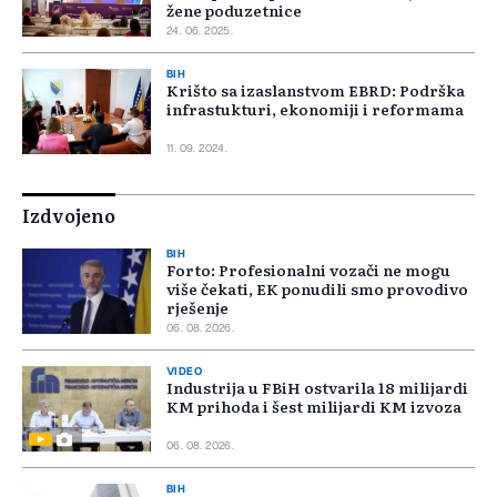
žene poduzetnice
24. 06. 2025.
BIH
Krišto sa izaslanstvom EBRD: Podrška
infrastukturi, ekonomiji i reformama
11. 09. 2024.
Izdvojeno
BIH
Forto: Profesionalni vozači ne mogu
više čekati, EK ponudili smo provodivo
rješenje
06. 08. 2026.
VIDEO
Industrija u FBiH ostvarila 18 milijardi
KM prihoda i šest milijardi KM izvoza
06. 08. 2026.
BIH