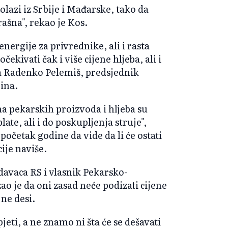
lazi iz Srbije i Mađarske, tako da
ašna", rekao je Kos.
nergije za privrednike, ali i rasta
ivati čak i više cijene hljeba, ali i
a Radenko Pelemiš, predsjednik
jina.
na pekarskih proizvoda i hljeba su
ate, ali i do poskupljenja struje",
 početak godine da vide da li će ostati
cije naviše.
davaca RS i vlasnik Pekarsko-
ao je da oni zasad neće podizati cijene
 ne desi.
jeti, a ne znamo ni šta će se dešavati