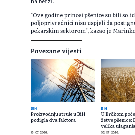
na berzi.
"Ove godine prinosi pšenice su bili solid
poljoprivrednici nisu uspjeli da postig
pekarskim sektorom", kazao je Marinko
Povezane vijesti
BIH
BIH
Proizvodnju struje u BiH
U Brčkom poče
podigla dva faktora
žetve pšenice: 
velika ulaganj
19. 07. 2026.
02. 07. 2026.