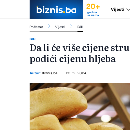
20+
Vijesti
godina
sa vama
Početna
Vijesti
BiH
BIH
Da li će više cijene str
podići cijenu hljeba
Autor:
Biznis.ba
23. 12. 2024.