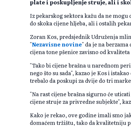
plate i poskupljenje struje, ali i s
Iz pekarskog sektora kažu da ne mogu da 
do skoka cijene hljeba, ali i ostalih pek
Zoran Kos, predsjednik Udruženja mlina
"
Nezavisne novine
" da je na berzama 
cijena tone pšenice zavisno od kvaliteta
"Tako bi cijene brašna u narednom peri
nego što su sada", kazao je Kos i istaka
trebalo da poskupi za dvije do tri mark
"Na rast cijene brašna sigurno će uticati
cijene struje za privredne subjekte", kaz
Kako je rekao, ove godine imali smo jako
domaćem tržištu, tako da kvalitetniju 