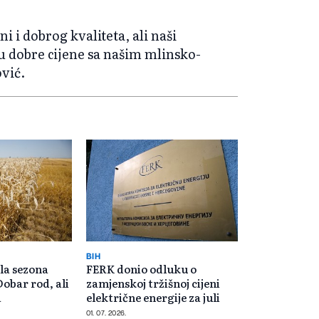
ni i dobrog kvaliteta, ali naši
nu dobre cijene sa našim mlinsko-
vić.
BIH
la sezona
FERK donio odluku o
Dobar rod, ali
zamjenskoj tržišnoj cijeni
a
električne energije za juli
01. 07. 2026.