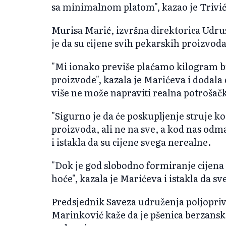
sa minimalnom platom", kazao je Trivić
Murisa Marić, izvršna direktorica Udru
je da su cijene svih pekarskih proizvoda
"Mi ionako previše plaćamo kilogram b
proizvode", kazala je Marićeva i dodal
više ne može napraviti realna potrošač
"Sigurno je da će poskupljenje struje ko
proizvoda, ali ne na sve, a kod nas odm
i istakla da su cijene svega nerealne.
"Dok je god slobodno formiranje cijena
hoće", kazala je Marićeva i istakla da sv
Predsjednik Saveza udruženja poljopri
Marinković kaže da je pšenica berzanska