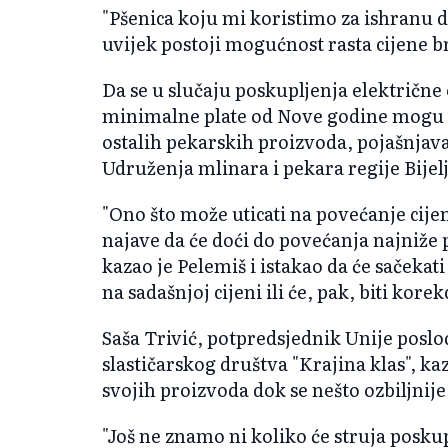
"Pšenica koju mi koristimo za ishranu do
uvijek postoji mogućnost rasta cijene br
Da se u slučaju poskupljenja električne e
minimalne plate od Nove godine mogu oček
ostalih pekarskih proizvoda, pojašnjav
Udruženja mlinara i pekara regije Bijel
"Ono što može uticati na povećanje cije
najave da će doći do povećanja najniže pl
kazao je Pelemiš i istakao da će sačekati
na sadašnjoj cijeni ili će, pak, biti korek
Saša Trivić, potpredsjednik Unije poslo
slastičarskog društva "Krajina klas", kaz
svojih proizvoda dok se nešto ozbiljnije
"Još ne znamo ni koliko će struja poskup