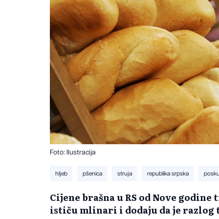
Foto: Ilustracija
hljeb
pšenica
struja
republika srpska
posku
Cijene brašna u RS od Nove godine t
ističu mlinari i dodaju da je razlo