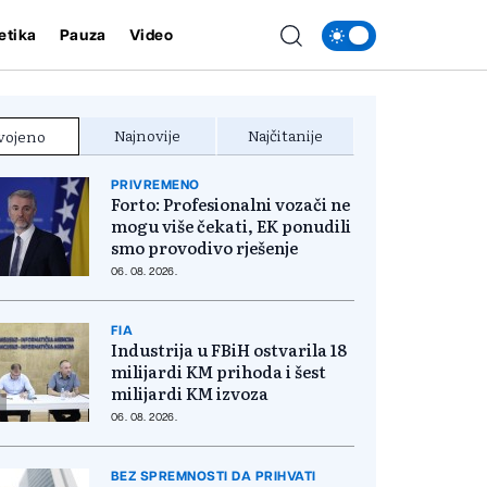
etika
Pauza
Video
Najnovije
Najčitanije
vojeno
PRIVREMENO
Forto: Profesionalni vozači ne
mogu više čekati, EK ponudili
smo provodivo rješenje
06. 08. 2026.
FIA
Industrija u FBiH ostvarila 18
milijardi KM prihoda i šest
milijardi KM izvoza
06. 08. 2026.
BEZ SPREMNOSTI DA PRIHVATI