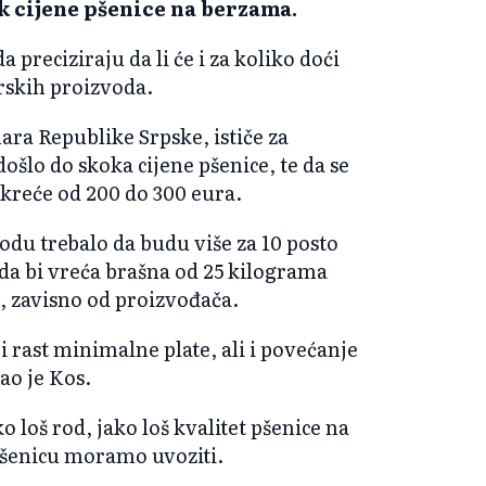
kok cijene pšenice na berzama.
preciziraju da li će i za koliko doći
arskih proizvoda.
ra Republike Srpske, ističe za
došlo do skoka cijene pšenice, te da se
 kreće od 200 do 300 eura.
odu trebalo da budu više za 10 posto
o da bi vreća brašna od 25 kilograma
e, zavisno od proizvođača.
 i rast minimalne plate, ali i povećanje
ao je Kos.
 loš rod, jako loš kvalitet pšenice na
pšenicu moramo uvoziti.