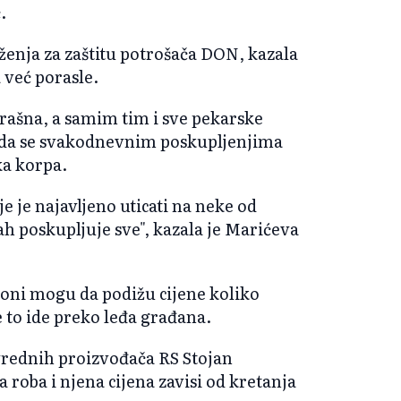
.
ženja za zaštitu potrošača DON, kazala
 već porasle.
rašna, a samim tim i sve pekarske
a da se svakodnevnim poskupljenjima
ka korpa.
je je najavljeno uticati na neke od
ah poskupljuje sve", kazala je Marićeva
 oni mogu da podižu cijene koliko
e to ide preko leđa građana.
vrednih proizvođača RS Stojan
 roba i njena cijena zavisi od kretanja