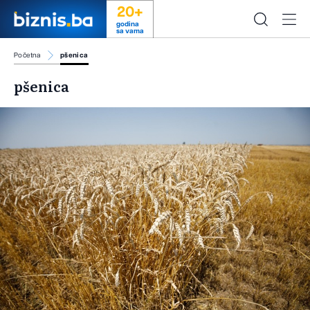
20+
godina
sa vama
Početna
pšenica
pšenica