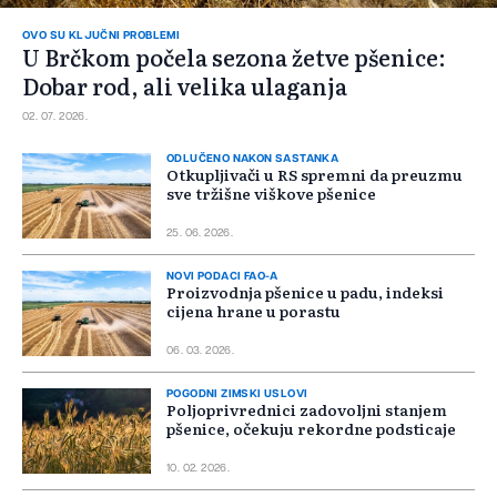
OVO SU KLJUČNI PROBLEMI
U Brčkom počela sezona žetve pšenice:
Dobar rod, ali velika ulaganja
02. 07. 2026.
ODLUČENO NAKON SASTANKA
Otkupljivači u RS spremni da preuzmu
sve tržišne viškove pšenice
25. 06. 2026.
NOVI PODACI FAO-A
Proizvodnja pšenice u padu, indeksi
cijena hrane u porastu
06. 03. 2026.
POGODNI ZIMSKI USLOVI
Poljoprivrednici zadovoljni stanjem
pšenice, očekuju rekordne podsticaje
10. 02. 2026.