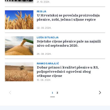
21. 10. 2024.
REGIJA
U Hrvatskoj se povećala proizvodnja
pšenice, zobi, ječma i uljane repice
02. 09. 2024.
LOŠA SITUACIJA
Svjetske cijene pšenice pale na najniži
nivo od septembra 2020.
26. 08. 2024.
RANKO SARAJLIĆ
Dobar prinos i kvalitet pšenice u RS,
poljoprivrednici ogorčeni zbog
otkupne cijene
10. 08. 2024.
1
2