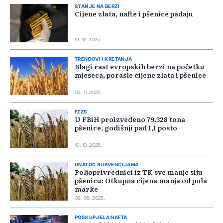
STANJE NA BERZI
Cijene zlata, nafte i pšenice padaju
19. 12. 2025.
TRENDOVI I KRETANJA
Blagi rast evropskih berzi na početku
mjeseca, porasle cijene zlata i pšenice
03. 11. 2025.
FZZS
U FBiH proizvedeno 79.328 tona
pšenice, godišnji pad 1,1 posto
10. 10. 2025.
UNATOČ SUBVENCIJAMA
Poljoprivrednici iz TK sve manje siju
pšenicu: Otkupna cijena manja od pola
marke
09. 09. 2025.
POSKUPJELA NAFTA