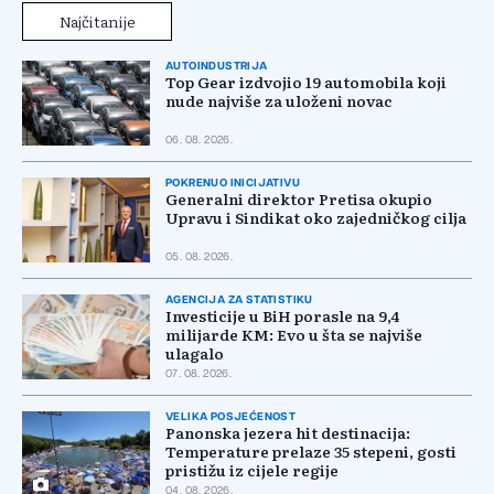
Najčitanije
AUTOINDUSTRIJA
Top Gear izdvojio 19 automobila koji
nude najviše za uloženi novac
06. 08. 2026.
POKRENUO INICIJATIVU
Generalni direktor Pretisa okupio
Upravu i Sindikat oko zajedničkog cilja
05. 08. 2026.
AGENCIJA ZA STATISTIKU
Investicije u BiH porasle na 9,4
milijarde KM: Evo u šta se najviše
ulagalo
07. 08. 2026.
VELIKA POSJEĆENOST
Panonska jezera hit destinacija:
Temperature prelaze 35 stepeni, gosti
pristižu iz cijele regije
04. 08. 2026.