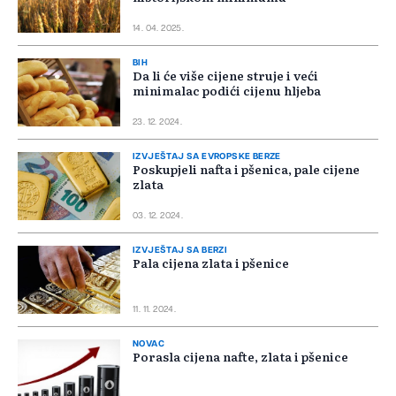
14. 04. 2025.
BIH
Da li će više cijene struje i veći
minimalac podići cijenu hljeba
23. 12. 2024.
IZVJEŠTAJ SA EVROPSKE BERZE
Poskupjeli nafta i pšenica, pale cijene
zlata
03. 12. 2024.
IZVJEŠTAJ SA BERZI
Pala cijena zlata i pšenice
11. 11. 2024.
NOVAC
Porasla cijena nafte, zlata i pšenice