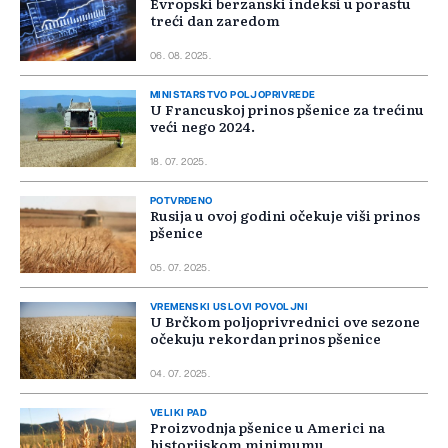
Evropski berzanski indeksi u porastu
treći dan zaredom
06. 08. 2025.
MINISTARSTVO POLJOPRIVREDE
U Francuskoj prinos pšenice za trećinu
veći nego 2024.
18. 07. 2025.
POTVRĐENO
Rusija u ovoj godini očekuje viši prinos
pšenice
05. 07. 2025.
VREMENSKI USLOVI POVOLJNI
U Brčkom poljoprivrednici ove sezone
očekuju rekordan prinos pšenice
04. 07. 2025.
VELIKI PAD
Proizvodnja pšenice u Americi na
historijskom minimumu