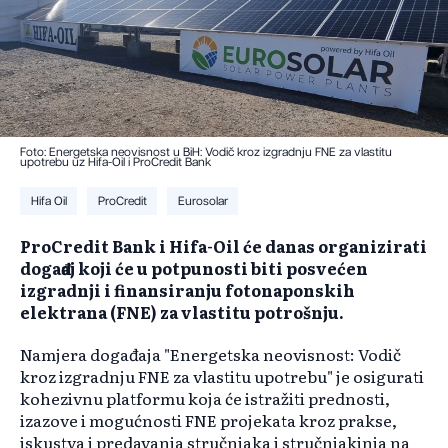
Foto: Energetska neovisnost u BiH: Vodič kroz izgradnju FNE za vlastitu
upotrebu uz Hifa-Oil i ProCredit Bank
Hifa Oil
ProCredit
Eurosolar
ProCredit Bank i Hifa-Oil će danas organizirati
događaj koji će u potpunosti biti posvećen
izgradnji i finansiranju fotonaponskih
elektrana (FNE) za vlastitu potrošnju.
Namjera događaja "Energetska neovisnost: Vodič
kroz izgradnju FNE za vlastitu upotrebu" je osigurati
kohezivnu platformu koja će istražiti prednosti,
izazove i mogućnosti FNE projekata kroz prakse,
iskustva i predavanja stručnjaka i stručnjakinja na