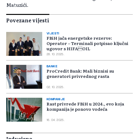
Matuzići.
Povezane vijesti
VIJESTI
FBiH jača energetske rezerve:
Operator – Terminali potpisao ključni
ugovor s HIFAOIL
28. 10. 2025.
BANKE
ProCredit Bank: Mali biznisi su
generatori privrednog rasta
02. 10. 2025.
KOMPANIJE
Rast privrede FBiH u 2024., evo koja
kompanija je ponovo vodeća
16. 04. 2025.
Izdvojeno