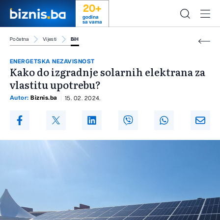
20+
godina
sa vama
Početna
Vijesti
BiH
ENERGETSKA NEZAVISNOST
Kako do izgradnje solarnih elektrana za
vlastitu upotrebu?
Autor:
Biznis.ba
15. 02. 2024.