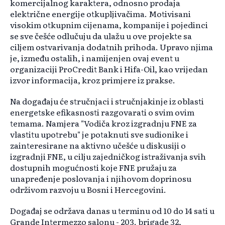
komercijalnog karaktera, odnosno prodaja
električne energije otkupljivačima. Motivisani
visokim otkupnim cijenama, kompanije i pojedinci
se sve češće odlučuju da ulažu u ove projekte sa
ciljem ostvarivanja dodatnih prihoda. Upravo njima
je, između ostalih, i namijenjen ovaj event u
organizaciji ProCredit Bank i Hifa-Oil, kao vrijedan
izvor informacija, kroz primjere iz prakse.
Na događaju će stručnjaci i stručnjakinje iz oblasti
energetske efikasnosti razgovarati o svim ovim
temama. Namjera "Vodiča kroz izgradnju FNE za
vlastitu upotrebu" je potaknuti sve sudionike i
zainteresirane na aktivno učešće u diskusiji o
izgradnji FNE, u cilju zajedničkog istraživanja svih
dostupnih mogućnosti koje FNE pružaju za
unapređenje poslovanja i njihovom doprinosu
održivom razvoju u Bosni i Hercegovini.
Događaj se održava danas u terminu od 10 do 14 sati u
Grande Intermezzo salonu - 203. brigade 32,