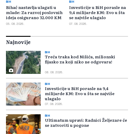
BIH
BIH
Bihać nastavlja ulagati u
Investicije u BiH porasle na
mlade: Za razvoj poslovnih
9,4 milijarde KM: Evo u šta
ideja osigurano 32.000 KM
se najviše ulagalo
05. 08. 2026.
07. 08. 2026.
Najnovije
BIH
Treća traka kod Nišića, milionski
fijasko za koji niko ne odgovara!
08. 08. 2026.
BIH
Investicije u BiH porasle na 9,4
milijarde KM: Evo u šta se najviše
ulagalo
07. 08. 2026.
BIH
Ultimatum upravi: Radnici Željezare će
se zatvoriti u pogone