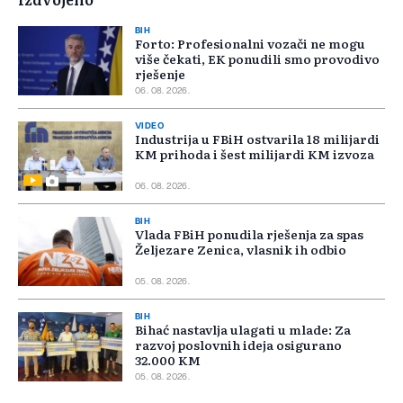
BIH
Forto: Profesionalni vozači ne mogu
više čekati, EK ponudili smo provodivo
rješenje
06. 08. 2026.
VIDEO
Industrija u FBiH ostvarila 18 milijardi
KM prihoda i šest milijardi KM izvoza
06. 08. 2026.
BIH
Vlada FBiH ponudila rješenja za spas
Željezare Zenica, vlasnik ih odbio
05. 08. 2026.
BIH
Bihać nastavlja ulagati u mlade: Za
razvoj poslovnih ideja osigurano
32.000 KM
05. 08. 2026.