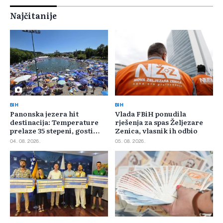
Najčitanije
BIH
BIH
Panonska jezera hit
Vlada FBiH ponudila
destinacija: Temperature
rješenja za spas Željezare
prelaze 35 stepeni, gosti
Zenica, vlasnik ih odbio
pristižu iz cijele regije
04. 08. 2026.
05. 08. 2026.