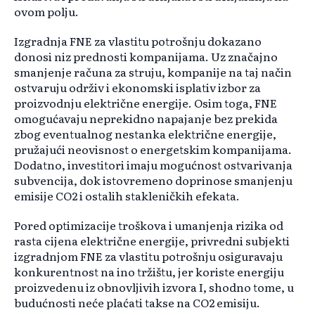
ovom polju.
Izgradnja FNE za vlastitu potrošnju dokazano
donosi niz prednosti kompanijama. Uz značajno
smanjenje računa za struju, kompanije na taj način
ostvaruju održiv i ekonomski isplativ izbor za
proizvodnju električne energije. Osim toga, FNE
omogućavaju neprekidno napajanje bez prekida
zbog eventualnog nestanka električne energije,
pružajući neovisnost o energetskim kompanijama.
Dodatno, investitori imaju mogućnost ostvarivanja
subvencija, dok istovremeno doprinose smanjenju
emisije CO2 i ostalih stakleničkih efekata.
Pored optimizacije troškova i umanjenja rizika od
rasta cijena električne energije, privredni subjekti
izgradnjom FNE za vlastitu potrošnju osiguravaju
konkurentnost na ino tržištu, jer koriste energiju
proizvedenu iz obnovljivih izvora I, shodno tome, u
budućnosti neće plaćati takse na CO2 emisiju.