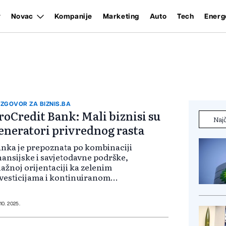
Novac
Kompanije
Marketing
Auto
Tech
Energ
ZGOVOR ZA BIZNIS.BA
roCredit Bank: Mali biznisi su
Najč
eneratori privrednog rasta
nka je prepoznata po kombinaciji
nansijske i savjetodavne podrške,
ažnoj orijentaciji ka zelenim
vesticijama i kontinuiranom
zvoju digitalnih rješenja koja
akšavaju poslovanje klijenata. O
rateškim prioritetima, aktuelnim
 10. 2025.
ic...