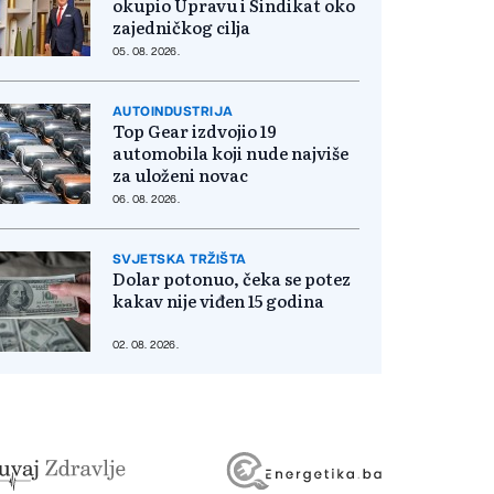
okupio Upravu i Sindikat oko
zajedničkog cilja
05. 08. 2026.
AUTOINDUSTRIJA
Top Gear izdvojio 19
automobila koji nude najviše
za uloženi novac
06. 08. 2026.
SVJETSKA TRŽIŠTA
Dolar potonuo, čeka se potez
kakav nije viđen 15 godina
02. 08. 2026.