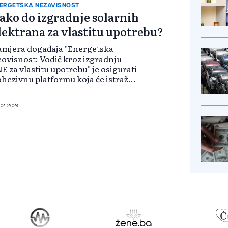
ERGETSKA NEZAVISNOST
ako do izgradnje solarnih
lektrana za vlastitu upotrebu?
amjera događaja "Energetska
ovisnost: Vodič kroz izgradnju
E za vlastitu upotrebu" je osigurati
hezivnu platformu koja će istražiti
ednosti, izazove i mogućnosti FNE
ojekata kroz prakse, iskustva i
edavanja stručnjaka i stručnj...
 02. 2024.