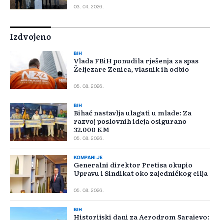
03. 04. 2026.
Izdvojeno
BIH
Vlada FBiH ponudila rješenja za spas
Željezare Zenica, vlasnik ih odbio
05. 08. 2026.
BIH
Bihać nastavlja ulagati u mlade: Za
razvoj poslovnih ideja osigurano
32.000 KM
05. 08. 2026.
KOMPANIJE
Generalni direktor Pretisa okupio
Upravu i Sindikat oko zajedničkog cilja
05. 08. 2026.
BIH
Historijski dani za Aerodrom Sarajevo: