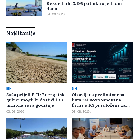
Rekordnih 13.199 putnika u jednom
danu
04. 08. 2026.
Najčitanije
BIH
BIH
Suša prijeti BiH: Energetski
Objavljena preliminarna
gubici mogli bi dostići 100
lista: 34 novoosnovane
miliona eura godišnje
firme u KS predložene za
400.000 KM poticaja
03. 08. 2026.
03. 08. 2026.