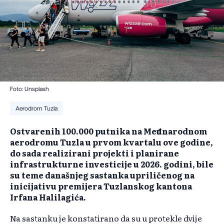
Foto: Unsplash
Aerodrom Tuzla
Ostvarenih 100.000 putnika na Međunarodnom
aerodromu Tuzla u prvom kvartalu ove godine,
do sada realizirani projekti i planirane
infrastrukturne investicije u 2026. godini, bile
su teme današnjeg sastanka upriličenog na
inicijativu premijera Tuzlanskog kantona
Irfana Halilagića.
Na sastanku je konstatirano da su u protekle dvije