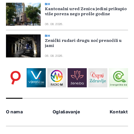
BIH
Kantonalni ured Zenica jedini prikupio
više poreza nego prošle godine
06. 08. 2026.
BIH
Zenički rudari drugu noć prenoćili u
jami
06. 08. 2026.
O nama
Oglašavanje
Kontakt