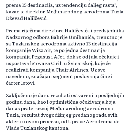
prema 15 destinacija, uz tendenciju daljeg rasta“,
kazao je direktor Međunarodnog aerodroma Tuzla
Dževad Halilčević.
Prema riječima direktora Halilčevića i predsjednika
Nadzornog odbora Bahrije Umihanića, trenutno je
sa Tuzlanskog aerodroma aktivno 13 destinacija
kompanije Wizz Air, te po jedna destinacija
kompanija Pegasus i AJet, dok se od jula očekuje i
uspostava letova za Cirih u Švicarskoj, koje će
realizirati kompanija Chair Airlines. Uz sve
navedeno, značajan segment poslovanja čine i
čarter letovi.
Zaključeno je da su rezultati ostvareni u posljednjih
godinu dana, kao i optimistična očekivanja koja
danas prate razvoj Međunarodnog aerodroma
Tuzla, rezultat dvogodišnjeg predanog rada svih
aktera u ovom procesu, od Uprave Aerodroma do
Vlade Tuzlanskog kantona.