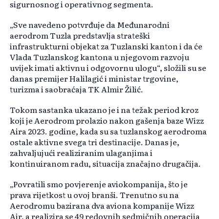
sigurnosnog i operativnog segmenta.
„Sve navedeno potvrđuje da Međunarodni
aerodrom Tuzla predstavlja strateški
infrastrukturni objekat za Tuzlanski kanton i da će
Vlada Tuzlanskog kantona u njegovom razvoju
uvijek imati aktivnu i odgovornu ulogu“, složili su se
danas premijer Halilagić i ministar trgovine,
turizma i saobraćaja TK Almir Žilić.
Tokom sastanka ukazano je i na težak period kroz
koji je Aerodrom prolazio nakon gašenja baze Wizz
Aira 2023. godine, kada su sa tuzlanskog aerodroma
ostale aktivne svega tri destinacije. Danas je,
zahvaljujući realiziranim ulaganjima i
kontinuiranom radu, situacija značajno drugačija.
„Povratili smo povjerenje aviokompanija, što je
prava rijetkost u ovoj branši. Trenutno su na
Aerodromu bazirana dva aviona kompanije Wizz
Air, a realizira se 49 redovnih sedmičnih operacija