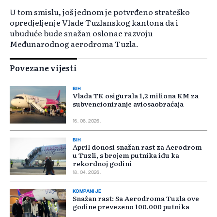
U tom smislu, još jednom je potvrđeno strateško
opredjeljenje Vlade Tuzlanskog kantona da i
ubuduće bude snažan oslonac razvoju
Međunarodnog aerodroma Tuzla.
Povezane vijesti
BIH
Vlada TK osigurala 1,2 miliona KM za
subvencioniranje aviosaobraćaja
16. 06. 2026.
BIH
April donosi snažan rast za Aerodrom
u Tuzli, s brojem putnika idu ka
rekordnoj godini
18. 04. 2026.
KOMPANIJE
Snažan rast: Sa Aerodroma Tuzla ove
godine prevezeno 100.000 putnika