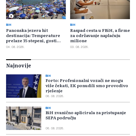
BIH
BIH
Panonska jezera hit
Raspad cesta u FBiH, a firme
destinacija: Temperature
za održavanje naplaćuju
prelaze 35 stepeni, gosti
milione
pristižu iz cijele regije
04. 08. 2026.
03. 08. 2026.
Najnovije
BIH
Forto: Profesionalni vozači ne mogu
više čekati, EK ponudili smo provodivo
rješenje
06. 08. 2026.
BIH
BiH zvanično aplicirala za pristupanje
SEPA području
06. 08. 2026.