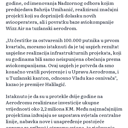
godine, od imenovanja Nadzornog odbora kojim
predsjedava Bahrija Umihanić, realizirani značajni
projekti koji su doprinijeli dolasku novih
aviooperatera, ali i povratku baze aviokompanije
Wizz Air na tuzlanski aerodrom.
„Uz čestitke za ostvarenih 100.000 putnika u prvom
kvartalu, moramo istaknuti da je taj uspjeh rezultat
uspješne realizacija infrastrukturnih projekata, koji
su godinama bili samo neispunjena obećanja prema
aviokompanijama. Ovaj uspjeh je potvrda da smo
konačno vratili povjerenje i u Upravu Aerodroma, i
u Tuzlanski kanton, odnosno Vladu kao osnivača“,
kazao je premijer Halilagić.
Istaknuto je da su u protekle dvije godine na
Aerodromu realizirane investicije ukupne
vrijednosti oko 2,2 miliona KM. Među najznačajnijim
projektima izdvajaju se uspostava svjetala centralne
linije, nabavka nove i unapređenje postojeće
opreme za prihvat i otpremu aviona, te rješavanje