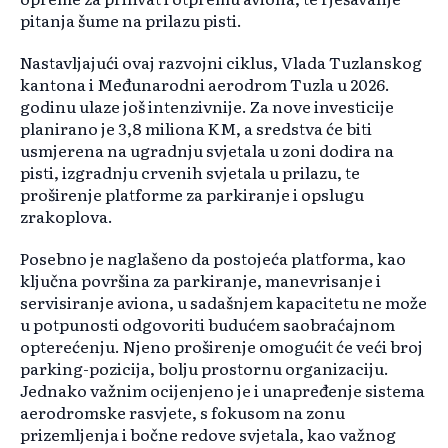
pitanja šume na prilazu pisti.
Nastavljajući ovaj razvojni ciklus, Vlada Tuzlanskog
kantona i Međunarodni aerodrom Tuzla u 2026.
godinu ulaze još intenzivnije. Za nove investicije
planirano je 3,8 miliona KM, a sredstva će biti
usmjerena na ugradnju svjetala u zoni dodira na
pisti, izgradnju crvenih svjetala u prilazu, te
proširenje platforme za parkiranje i opslugu
zrakoplova.
Posebno je naglašeno da postojeća platforma, kao
ključna površina za parkiranje, manevrisanje i
servisiranje aviona, u sadašnjem kapacitetu ne može
u potpunosti odgovoriti budućem saobraćajnom
opterećenju. Njeno proširenje omogućit će veći broj
parking-pozicija, bolju prostornu organizaciju.
Jednako važnim ocijenjeno je i unapređenje sistema
aerodromske rasvjete, s fokusom na zonu
prizemljenja i bočne redove svjetala, kao važnog