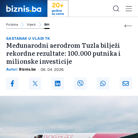
20+
godina
sa vama
Početna
Vijesti
BiH
SASTANAK U VLADI TK
Međunarodni aerodrom Tuzla bilježi
rekordne rezultate: 100.000 putnika i
milionske investicije
Autor:
Biznis.ba
06. 04. 2026.