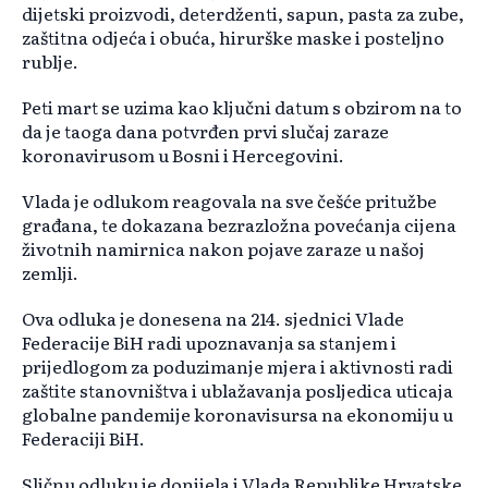
dijetski proizvodi, deterdženti, sapun, pasta za zube,
zaštitna odjeća i obuća, hirurške maske i posteljno
rublje.
Peti mart se uzima kao ključni datum s obzirom na to
da je taoga dana potvrđen prvi slučaj zaraze
koronavirusom u Bosni i Hercegovini.
Vlada je odlukom reagovala na sve češće pritužbe
građana, te dokazana bezrazložna povećanja cijena
životnih namirnica nakon pojave zaraze u našoj
zemlji.
Ova odluka je donesena na 214. sjednici Vlade
Federacije BiH radi upoznavanja sa stanjem i
prijedlogom za poduzimanje mjera i aktivnosti radi
zaštite stanovništva i ublažavanja posljedica uticaja
globalne pandemije koronavisursa na ekonomiju u
Federaciji BiH.
Sličnu odluku je donijela i Vlada Republike Hrvatske