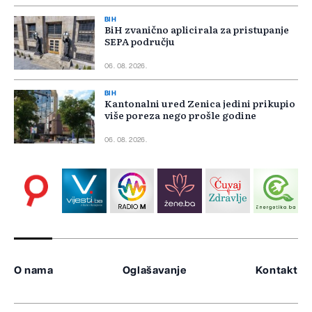
BIH
BiH zvanično aplicirala za pristupanje
SEPA području
06. 08. 2026.
BIH
Kantonalni ured Zenica jedini prikupio
više poreza nego prošle godine
06. 08. 2026.
O nama
Oglašavanje
Kontakt