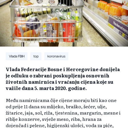
Vlada FBIH
top
koronavirus
Vlada Federacije Bosne i Hercegovine donijela
je odluku o zabrani poskupljenja osnovnih
životnih namirnica i vraćanju cijena koje su
važile dana 5. marta 2020. godine.
Među namirnicama čije cijene moraju biti kao one
od prije 11 dana su mlijeko, braško, šećer, ulje,
žitarice, jaja, sol, riža, tjestenina, margarin, mesne i
riblje konzerve, svježe meso, riba, hrana za
dojenčad i pelene, higijenski ulošci, voda za piće,