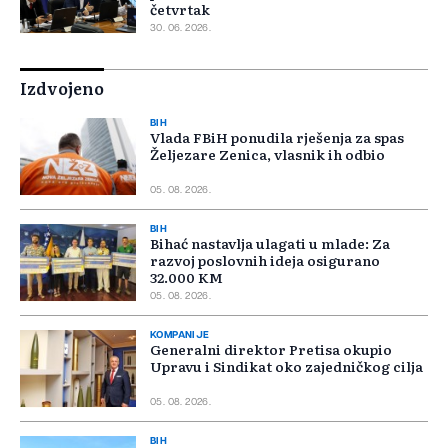
četvrtak
30. 06. 2026.
Izdvojeno
BIH
Vlada FBiH ponudila rješenja za spas
Željezare Zenica, vlasnik ih odbio
05. 08. 2026.
BIH
Bihać nastavlja ulagati u mlade: Za
razvoj poslovnih ideja osigurano
32.000 KM
05. 08. 2026.
KOMPANIJE
Generalni direktor Pretisa okupio
Upravu i Sindikat oko zajedničkog cilja
05. 08. 2026.
BIH