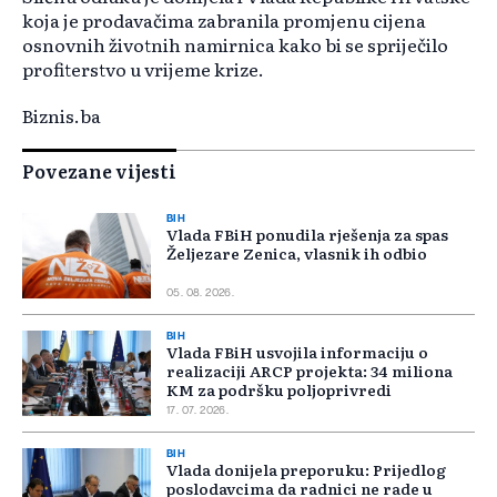
koja je prodavačima zabranila promjenu cijena
osnovnih životnih namirnica kako bi se spriječilo
profiterstvo u vrijeme krize.
Biznis.ba
Povezane vijesti
BIH
Vlada FBiH ponudila rješenja za spas
Željezare Zenica, vlasnik ih odbio
05. 08. 2026.
BIH
Vlada FBiH usvojila informaciju o
realizaciji ARCP projekta: 34 miliona
KM za podršku poljoprivredi
17. 07. 2026.
BIH
Vlada donijela preporuku: Prijedlog
poslodavcima da radnici ne rade u