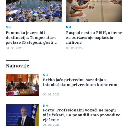
BIH
BIH
Panonska jezera hit
Raspad cesta u FBiH, a firme
destinacija: Temperature
za održavanje naplaćuju
prelaze 35 stepeni, gosti
milione
pristižu iz cijele regije
04. 08. 2026.
03. 08. 2026.
Najnovije
BIH
Brčko jača privrednu saradnju s
Istanbulskom privrednom komorom
06. 08. 2026.
BIH
Forto: Profesionalni vozači ne mogu
više čekati, EK ponudili smo provodivo
rješenje
06. 08. 2026.