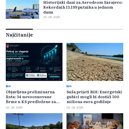
Historijski dani za Aerodrom Sarajevo:
Rekordnih 13.199 putnika u jednom
danu
04. 08. 2026.
Najčitanije
BIH
BIH
Objavljena preliminarna
Suša prijeti BiH: Energetski
lista: 34 novoosnovane
gubici mogli bi dostići 100
firme u KS predložene za
miliona eura godišnje
400.000 KM poticaja
03. 08. 2026.
03. 08. 2026.