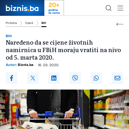
20+
godina
sa vama
Početna
Vijesti
BiH
BIH
Naređeno da se cijene životnih
namirnica u FBiH moraju vratiti na nivo
od 5. marta 2020.
Autor:
Biznis.ba
16. 03. 2020.