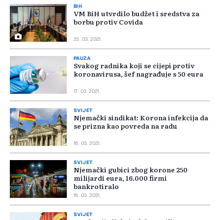
BIH
VM BiH utvrdilo budžet i sredstva za
borbu protiv Covida
25. 03. 2021.
PAUZA
Svakog radnika koji se cijepi protiv
koronavirusa, šef nagrađuje s 50 eura
17. 03. 2021.
SVIJET
Njemački sindikat: Korona infekcija da
se prizna kao povreda na radu
16. 03. 2021.
SVIJET
Njemački gubici zbog korone 250
milijardi eura, 16.000 firmi
bankrotiralo
16. 03. 2021.
SVIJET