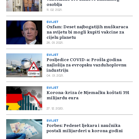
osoblja
11. 02. 2021.
SVIJET
Oxfam: Deset najbogatijih muškaraca
na svijetu bi mogli kupiti vakcine za
cijelu planetu
26. 01. 2021.
SVIJET
Posljedice COVID-a: Prošla godina
najlošija za evropsku vazduhoplovnu
industriju
04. 01. 2021.
SVIJET
Korona-kriza će Njemačku koštati 391
milijardu eura
27. 12. 2020.
SVIJET
Forbes: Pedeset ljekara i naučnika
postali milijarderi u korona godini