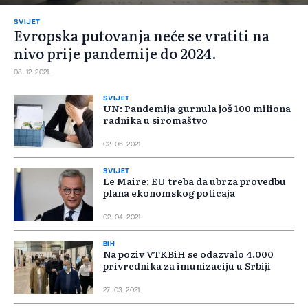
SVIJET
Evropska putovanja neće se vratiti na
nivo prije pandemije do 2024.
08. 12. 2021.
SVIJET
UN: Pandemija gurnula još 100 miliona
radnika u siromaštvo
02. 06. 2021.
SVIJET
Le Maire: EU treba da ubrza provedbu
plana ekonomskog poticaja
02. 04. 2021.
BIH
Na poziv VTKBiH se odazvalo 4.000
privrednika za imunizaciju u Srbiji
27. 03. 2021.