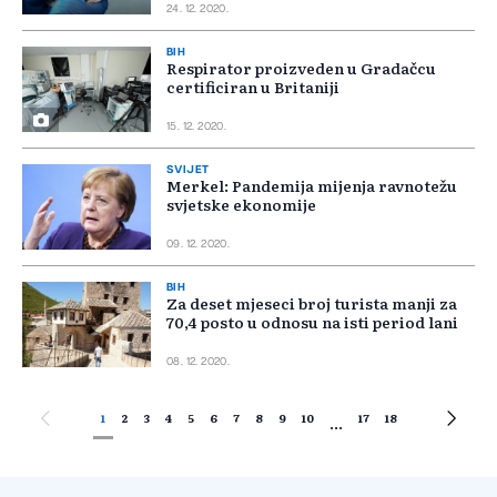
24. 12. 2020.
BIH
Respirator proizveden u Gradačcu
certificiran u Britaniji
15. 12. 2020.
SVIJET
Merkel: Pandemija mijenja ravnotežu
svjetske ekonomije
09. 12. 2020.
BIH
Za deset mjeseci broj turista manji za
70,4 posto u odnosu na isti period lani
08. 12. 2020.
1
2
3
4
5
6
7
8
9
10
17
18
...