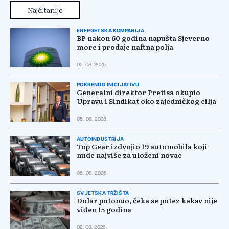
Najčitanije
ENERGETSKA KOMPANIJA
BP nakon 60 godina napušta Sjeverno
more i prodaje naftna polja
02. 08. 2026.
POKRENUO INICIJATIVU
Generalni direktor Pretisa okupio
Upravu i Sindikat oko zajedničkog cilja
05. 08. 2026.
AUTOINDUSTRIJA
Top Gear izdvojio 19 automobila koji
nude najviše za uloženi novac
06. 08. 2026.
SVJETSKA TRŽIŠTA
Dolar potonuo, čeka se potez kakav nije
viđen 15 godina
02. 08. 2026.