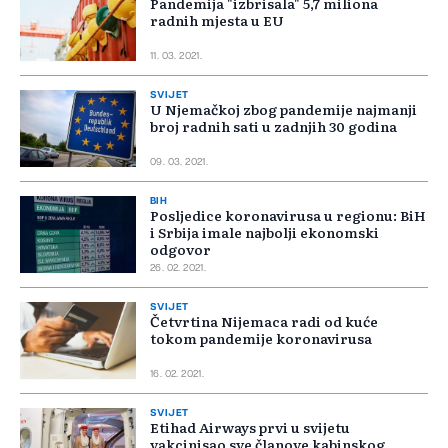
Pandemija "izbrisala" 5,7 miliona
radnih mjesta u EU
11. 03. 2021.
SVIJET
U Njemačkoj zbog pandemije najmanji
broj radnih sati u zadnjih 30 godina
09. 03. 2021.
BIH
Posljedice koronavirusa u regionu: BiH
i Srbija imale najbolji ekonomski
odgovor
26. 02. 2021.
SVIJET
Četvrtina Nijemaca radi od kuće
tokom pandemije koronavirusa
16. 02. 2021.
SVIJET
Etihad Airways prvi u svijetu
vakcinisao sve članove kabinskog