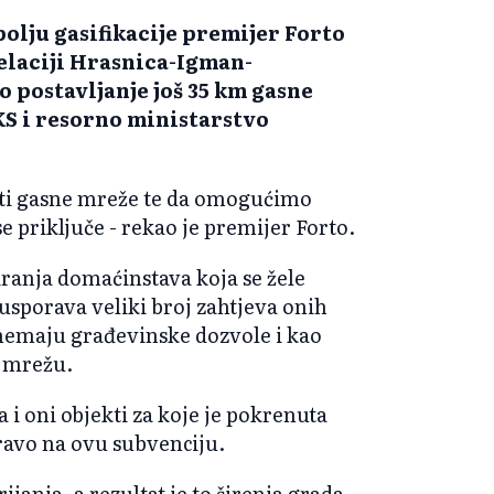
polju gasifikacije premijer Forto
relaciji Hrasnica-Igman-
o postavljanje još 35 km gasne
 KS i resorno ministarstvo
osti gasne mreže te da omogućimo
e priključe - rekao je premijer Forto.
iranja domaćinstava koja se žele
 usporava veliki broj zahtjeva onih
nemaju građevinske dozvole i kao
u mrežu.
 i oni objekti za koje je pokrenuta
ravo na ovu subvenciju.
ijanja, a rezultat je to širenja grada,