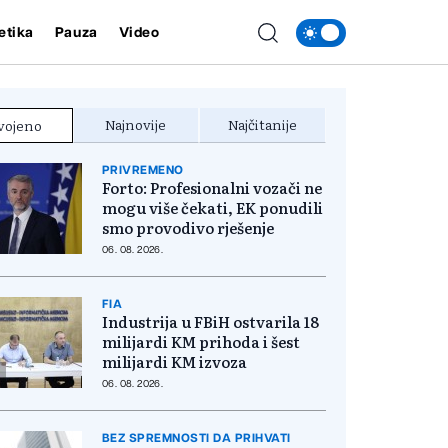
etika
Pauza
Video
Najnovije
Najčitanije
vojeno
PRIVREMENO
Forto: Profesionalni vozači ne
mogu više čekati, EK ponudili
smo provodivo rješenje
06. 08. 2026.
FIA
Industrija u FBiH ostvarila 18
milijardi KM prihoda i šest
milijardi KM izvoza
06. 08. 2026.
BEZ SPREMNOSTI DA PRIHVATI