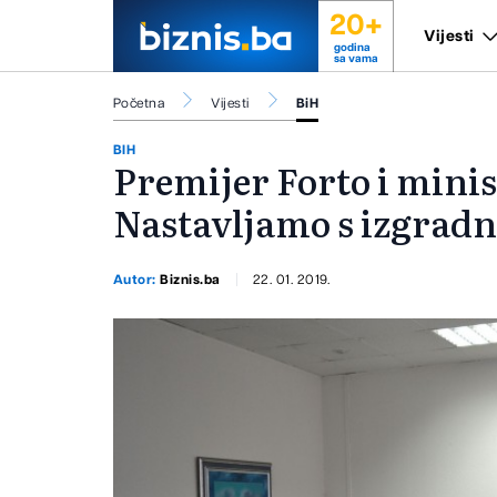
20+
Vijesti
godina
sa vama
Početna
Vijesti
BiH
BIH
Premijer Forto i mini
Nastavljamo s izgrad
Autor:
Biznis.ba
22. 01. 2019.