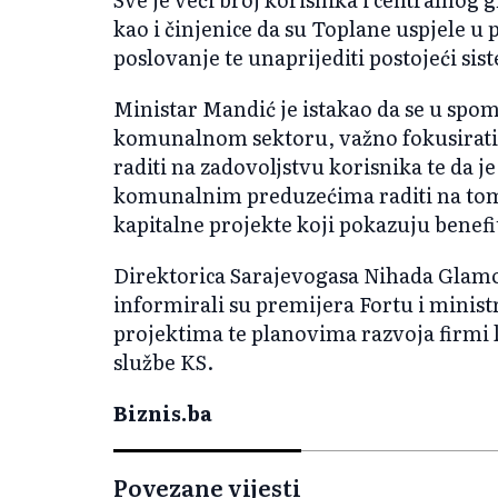
kao i činjenice da su Toplane uspjele u 
poslovanje te unaprijediti postojeći sis
Ministar Mandić je istakao da se u spo
komunalnom sektoru, važno fokusirati n
raditi na zadovoljstvu korisnika te da 
komunalnim preduzećima raditi na tome.
kapitalne projekte koji pokazuju benefi
Direktorica Sarajevogasa Nihada Glam
informirali su premijera Fortu i minis
projektima te planovima razvoja firmi k
službe KS.
Biznis.ba
Povezane vijesti