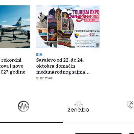
BIH
a rekordni
Sarajevo od 22. do 24.
tova i nove
oktobra domaćin
2027. godine
međunarodnog sajma
turizma
17. 07. 2026.