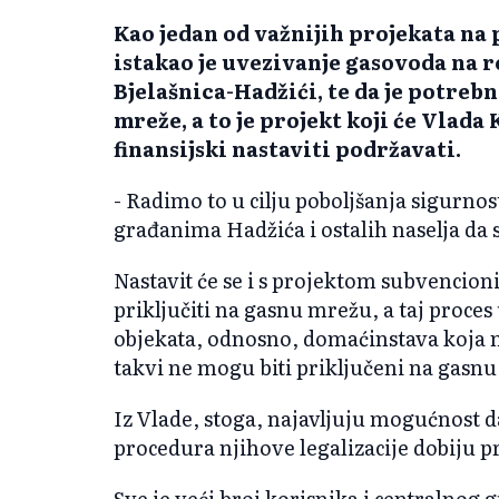
Kao jedan od važnijih projekata na 
istakao je uvezivanje gasovoda na 
Bjelašnica-Hadžići, te da je potrebn
mreže, a to je projekt koji će Vlada
finansijski nastaviti podržavati.
- Radimo to u cilju poboljšanja sigurn
građanima Hadžića i ostalih naselja da s
Nastavit će se i s projektom subvencion
priključiti na gasnu mrežu, a taj proces
objekata, odnosno, domaćinstava koja 
takvi ne mogu biti priključeni na gasn
Iz Vlade, stoga, najavljuju mogućnost da
procedura njihove legalizacije dobiju p
Sve je veći broj korisnika i centralnog gr