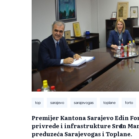
top
sarajevo
sarajevogas
toplane
forto
Premijer Kantona Sarajevo Edin Fo
privrede i infrastrukture Srđan Ma
preduzeća Sarajevogas i Toplane.