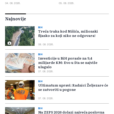
pristižu iz cijele regije
04. 08. 2026.
05. 08. 2026.
Najnovije
BIH
Treća traka kod Nišića, milionski
fijasko za koji niko ne odgovara!
08. 08. 2026.
BIH
Investicije u BiH porasle na 9,4
milijarde KM: Evo u šta se najviše
ulagalo
07. 08. 2026.
BIH
Ultimatum upravi: Radnici Željezare će
se zatvoriti u pogone
07. 08. 2026.
BIH
Na ZEPS 2026 dolazi najveća poslovna