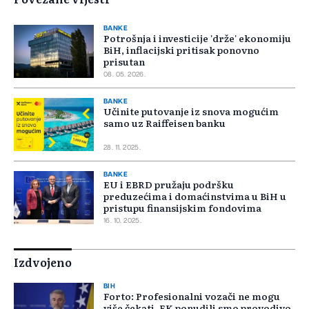
BANKE
Potrošnja i investicije 'drže' ekonomiju
BiH, inflacijski pritisak ponovno
prisutan
08. 05. 2026.
BANKE
Učinite putovanje iz snova mogućim
samo uz Raiffeisen banku
28. 11. 2025.
BANKE
EU i EBRD pružaju podršku
preduzećima i domaćinstvima u BiH u
pristupu finansijskim fondovima
16. 10. 2025.
Izdvojeno
BIH
Forto: Profesionalni vozači ne mogu
više čekati, EK ponudili smo provodivo