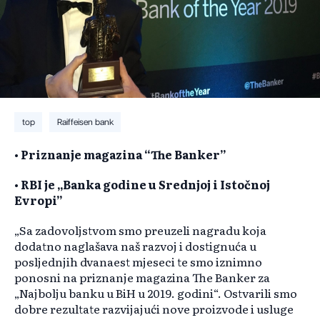
top
Raiffeisen bank
• Priznanje magazina “The Banker”
• RBI je „Banka godine u Srednjoj i Istočnoj
Evropi”
„Sa zadovoljstvom smo preuzeli nagradu koja
dodatno naglašava naš razvoj i dostignuća u
posljednjih dvanaest mjeseci te smo iznimno
ponosni na priznanje magazina The Banker za
„Najbolju banku u BiH u 2019. godini“. Ostvarili smo
dobre rezultate razvijajući nove proizvode i usluge