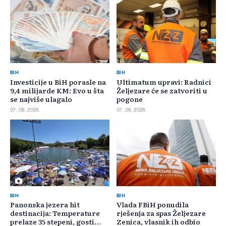
BIH
BIH
Investicije u BiH porasle na
Ultimatum upravi: Radnici
9,4 milijarde KM: Evo u šta
Željezare će se zatvoriti u
se najviše ulagalo
pogone
07. 08. 2026.
07. 08. 2026.
BIH
BIH
Panonska jezera hit
Vlada FBiH ponudila
destinacija: Temperature
rješenja za spas Željezare
prelaze 35 stepeni, gosti
Zenica, vlasnik ih odbio