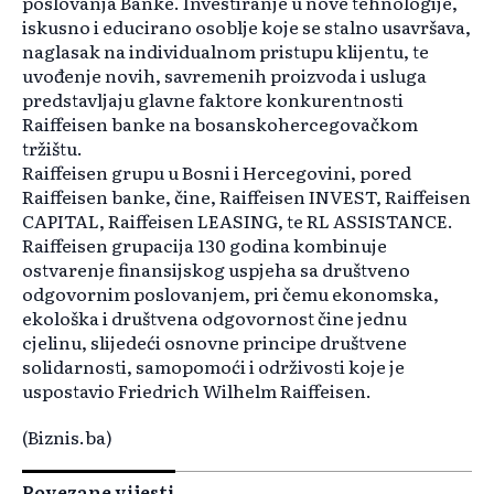
poslovanja Banke. Investiranje u nove tehnologije,
iskusno i educirano osoblje koje se stalno usavršava,
naglasak na individualnom pristupu klijentu, te
uvođenje novih, savremenih proizvoda i usluga
predstavljaju glavne faktore konkurentnosti
Raiffeisen banke na bosanskohercegovačkom
tržištu.
Raiffeisen grupu u Bosni i Hercegovini, pored
Raiffeisen banke, čine, Raiffeisen INVEST, Raiffeisen
CAPITAL, Raiffeisen LEASING, te RL ASSISTANCE.
Raiffeisen grupacija 130 godina kombinuje
ostvarenje finansijskog uspjeha sa društveno
odgovornim poslovanjem, pri čemu ekonomska,
ekološka i društvena odgovornost čine jednu
cjelinu, slijedeći osnovne principe društvene
solidarnosti, samopomoći i održivosti koje je
uspostavio Friedrich Wilhelm Raiffeisen.
(Biznis.ba)
Povezane vijesti