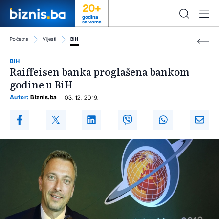
20+
godina
sa vama
Početna
Vijesti
BiH
BIH
Raiffeisen banka proglašena bankom
godine u BiH
Autor:
Biznis.ba
03. 12. 2019.