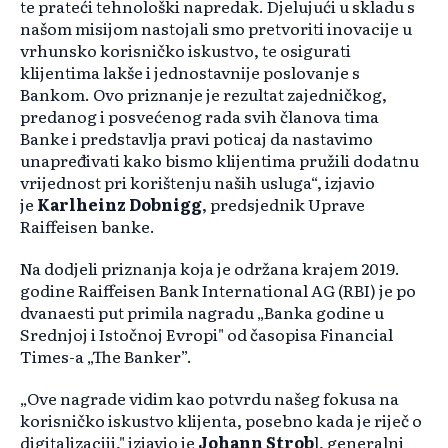
te prateći tehnološki napredak. Djelujući u skladu s
našom misijom nastojali smo pretvoriti inovacije u
vrhunsko korisničko iskustvo, te osigurati
klijentima lakše i jednostavnije poslovanje s
Bankom. Ovo priznanje je rezultat zajedničkog,
predanog i posvećenog rada svih članova tima
Banke i predstavlja pravi poticaj da nastavimo
unapređivati kako bismo klijentima pružili dodatnu
vrijednost pri korištenju naših usluga“, izjavio
je
Karlheinz Dobnigg
, predsjednik Uprave
Raiffeisen banke.
Na dodjeli priznanja koja je održana krajem 2019.
godine Raiffeisen Bank International AG (RBI) je po
dvanaesti put primila nagradu „Banka godine u
Srednjoj i Istočnoj Evropi" od časopisa Financial
Times-a „The Banker”.
„Ove nagrade vidim kao potvrdu našeg fokusa na
korisničko iskustvo klijenta, posebno kada je riječ o
digitalizaciji," izjavio je
Johann Strob
l, generalni