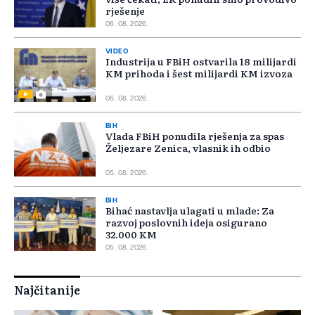
rješenje
06. 08. 2026.
VIDEO
Industrija u FBiH ostvarila 18 milijardi
KM prihoda i šest milijardi KM izvoza
06. 08. 2026.
BIH
Vlada FBiH ponudila rješenja za spas
Željezare Zenica, vlasnik ih odbio
05. 08. 2026.
BIH
Bihać nastavlja ulagati u mlade: Za
razvoj poslovnih ideja osigurano
32.000 KM
05. 08. 2026.
Najčitanije