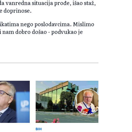
da vanredna situacija prođe, išao staž,
e doprinose.
dikatima nego poslodavcima. Mislimo
 bi nam dobro došao - podvukao je
BIH