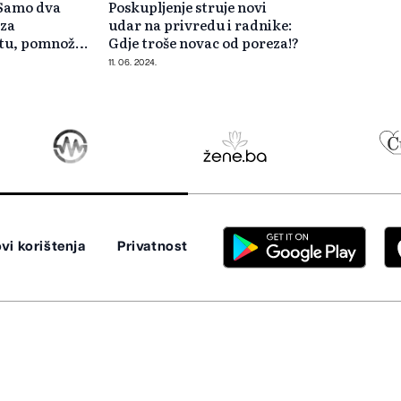
 Samo dva
Poskupljenje struje novi
 za
udar na privredu i radnike:
tu, pomnožili
Gdje troše novac od poreza!?
11. 06. 2024.
vi korištenja
Privatnost