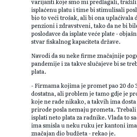
varijanti koje smo mi predlagali, tražil
isplaćenu platu i time bi stimulisali pos
bio to veći trošak, ali bi ona uplaćival
penzioni i zdravstveni, tako da ne bi bil
poslodavce da isplate veće plate - objaš
stvar fiskalnog kapaciteta države.
Navodi da su neke firme značajnije p
pandemije i za takve slučajeve bi se tre
plata.
- Firmama kojima je promet pao 20 do 3
dostatna, ali problem je tamo gdje je pro
koje ne rade nikako, a takvih ima dosta 
prirode posla nemaju prometa. Trebali 
isplati neto plata za radnike. Vlada to 
ima smisla u neku ruku jer kantoni imaju
značajan dio budžeta - rekao je.