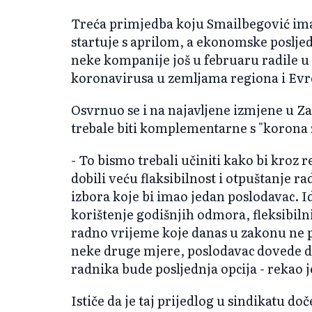
Treća primjedba koju Smailbegović ima
startuje s aprilom, a ekonomske posljedi
neke kompanije još u februaru radile
koronavirusa u zemljama regiona i Evr
Osvrnuo se i na najavljene izmjene u Za
trebale biti komplementarne s "korona
- To bismo trebali učiniti kako bi kroz
dobili veću flaksibilnost i otpuštanje ra
izbora koje bi imao jedan poslodavac. Ide
korištenje godišnjih odmora, fleksibil
radno vrijeme koje danas u zakonu ne po
neke druge mjere, poslodavac dovede 
radnika bude posljednja opcija - rekao 
Ističe da je taj prijedlog u sindikatu do