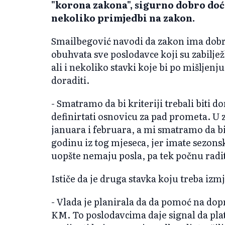
"korona zakona", sigurno dobro doć
nekoliko primjedbi na zakon.
Smailbegović navodi da zakon ima dobre
obuhvata sve poslodavce koji su zabilje
ali i nekoliko stavki koje bi po mišljen
doraditi.
- Smatramo da bi kriteriji trebali biti 
definirtati osnovicu za pad prometa. U z
januara i februara, a mi smatramo da bi 
godinu iz tog mjeseca, jer imate sezon
uopšte nemaju posla, pa tek počnu raditi
Ističe da je druga stavka koju treba iz
- Vlada je planirala da da pomoć na dop
KM. To poslodavcima daje signal da pla