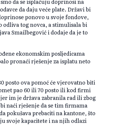
i smo da se isplaćuju doprinosi na
lodavce da daju veće plate. Državi bi
a doprinose ponovo u svoje fondove,
o odliva tog novca, a stimulisala bi
njava Smailbegović i dodaje da je to
ogođene ekonomskim posljedicama
balo pronaći rješenje za isplatu neto
0 posto ova pomoć će vjerovatno biti
met pao 60 ili 70 posto ili kod firmi
jer im je država zabranila rad ili zbog
bi naći rješenje da se tim firmama
sada pokušava prebaciti na kantone, što
 svoje kapacitete i na njih odlazi