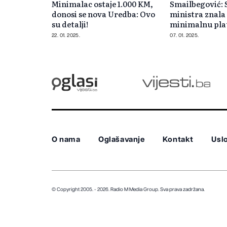
Minimalac ostaje 1.000 KM,
Smailbegović:
donosi se nova Uredba: Ovo
ministra znala
su detalji!
minimalnu pla
nas s nulom
22. 01. 2025.
07. 01. 2025.
O nama
Oglašavanje
Kontakt
Uslo
© Copyright 2005. - 2026. Radio M Media Group.
Sva prava zadržana.