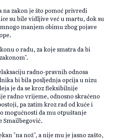
 na zakon je što pomoć privredi
ce su bile vidljive već u martu, dok su
 u mnogo manjem obimu zbog pojave
ope.
konu o radu, za koje smatra da bi
 zakonom".
 relaksaciju radno-pravnih odnosa
dnika bi bila posljednja opcija u nizu
ja je da se kroz fleksibilnije
nije radno vrijeme, odnosno skraćeno
stoji, pa zatim kroz rad od kuće i
do mogućnosti da mu otpuštanje
je Smailbegović.
čekan "na nož", a nije mu je jasno zašto,