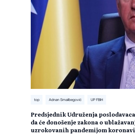
top
Adnan Smailbegović
UP FBIH
Predsjednik Udruženja poslodavaca
da će donošenje zakona o ublažava
uzrokovanih pandemijom koronavir