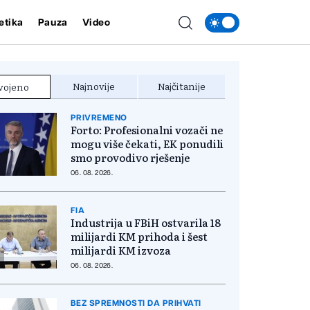
etika
Pauza
Video
Najnovije
Najčitanije
vojeno
PRIVREMENO
Forto: Profesionalni vozači ne
mogu više čekati, EK ponudili
smo provodivo rješenje
06. 08. 2026.
FIA
Industrija u FBiH ostvarila 18
milijardi KM prihoda i šest
milijardi KM izvoza
06. 08. 2026.
BEZ SPREMNOSTI DA PRIHVATI