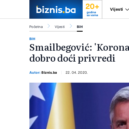
20+
Vijesti
godina
sa vama
Početna
Vijesti
BiH
BIH
Smailbegović: 'Korona
dobro doći privredi
Autor:
Biznis.ba
22. 04. 2020.