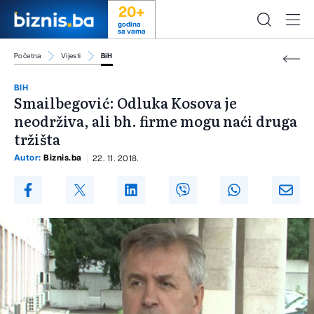
20+
godina
sa vama
Početna
Vijesti
BiH
BIH
Smailbegović: Odluka Kosova je
neodrživa, ali bh. firme mogu naći druga
tržišta
Autor:
Biznis.ba
22. 11. 2018.