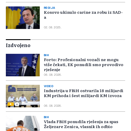
REGIJA
Kosovo ukinulo carine za robu iz SAD-
a
02. 08. 2025.
Izdvojeno
BIH
Forto: Profesionalni vozači ne mogu
više čekati, EK ponudili smo provodivo
rješenje
06. 08. 2026.
VIDEO
Industrija u FBiH ostvarila 18 milijardi
KM prihoda i šest milijardi KM izvoza
06. 08. 2026.
BIH
Vlada FBiH ponudila rješenja za spas
Željezare Zenica, vlasnik ih odbio