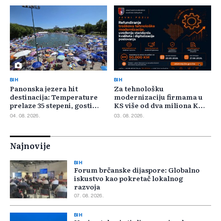
BIH
BIH
Panonska jezera hit
Za tehnološku
destinacija: Temperature
modernizaciju firmama u
prelaze 35 stepeni, gosti
KS više od dva miliona KM,
pristižu iz cijele regije
odbijeno 135 prijava
04. 08. 2026.
03. 08. 2026.
Najnovije
BIH
Forum brčanske dijaspore: Globalno
iskustvo kao pokretač lokalnog
razvoja
07. 08. 2026.
BIH