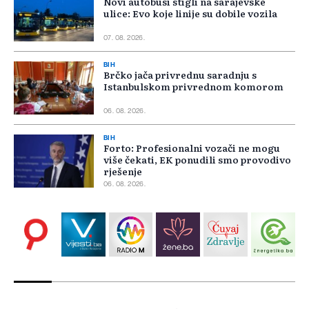
Novi autobusi stigli na sarajevske
ulice: Evo koje linije su dobile vozila
07. 08. 2026.
BIH
Brčko jača privrednu saradnju s
Istanbulskom privrednom komorom
06. 08. 2026.
BIH
Forto: Profesionalni vozači ne mogu
više čekati, EK ponudili smo provodivo
rješenje
06. 08. 2026.