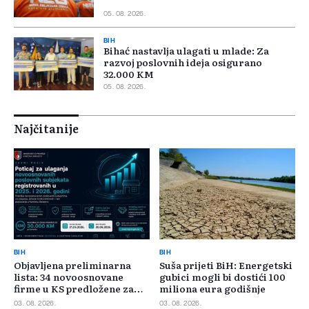
05. 08. 2026.
BIH
Bihać nastavlja ulagati u mlade: Za
razvoj poslovnih ideja osigurano
32.000 KM
05. 08. 2026.
Najčitanije
BIH
BIH
Objavljena preliminarna
Suša prijeti BiH: Energetski
lista: 34 novoosnovane
gubici mogli bi dostići 100
firme u KS predložene za
miliona eura godišnje
400.000 KM poticaja
03. 08. 2026.
03. 08. 2026.