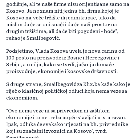
godišnje, ali te naše firme nisu orijentisane samo na
Kosovo. Ja ne znam niti jednu bh. firmu kojoj je
Kosovo najveće tržište ili jedini kupac, tako da
mislim da će se oni snaći i da će naći prostor na
drugim tržištima, ali da će biti pogođeni - hoće",
rekao je Smailbegović.
Podsjetimo, Vlada Kosova uvela je novu carinu od
100 posto na proizvode iz Bosne i Hercegovine i
Srbije, a u cilju, kako se tvrdi, jačanja domaće
proizvodnje, ekonomije i kosovske državnosti.
S druge strane, Smailbegović za Klix.ba kaže kako je
riječ o klasičnoj političkoj odluci koja nema veze sa
ekonomijom.
"Ovo nema veze ni sa privredom ni zaštitom
ekonomije i to ne treba uopće stavljati u istu ravan.
Ipak, odluka će svakako utjecati na bh. privrednike
koji su značajni izvoznici na Kosovo", tvrdi
Smailbegović.