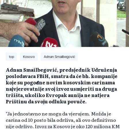
top
Kosovo
Adnan Smailbegović
Adnan Smailbegović, predsjednik Udruženja
poslodavaca FBiH, smatra da će bh. kompanije
koje su pogođene novim kosovskim carinama
najvjerovatnije svoj izvoz usmjeriti na druga
tržišta, ukoliko Evropak aunija ne natjera
Prištinu da svoju odluku povuče.
"Ja jednostavno ne mogu da vjerujem. Možda je
carina od 10 posto bila održiva, ali ovo definitivno
nije održivo. Izvoz za Kosovo je oko 120 miliona KM