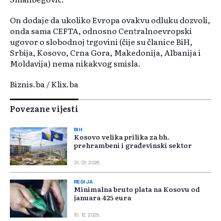
On dodaje da ukoliko Evropa ovakvu odluku dozvoli,
onda sama CEFTA, odnosno Centralnoevropski
ugovor o slobodnoj trgovini (čije su članice BiH,
Srbija, Kosovo, Crna Gora, Makedonija, Albanija i
Moldavija) nema nikakvog smisla.
Biznis.ba / Klix.ba
Povezane vijesti
BIH
Kosovo velika prilika za bh.
prehrambeni i građevinski sektor
31. 01. 2026.
REGIJA
Minimalna bruto plata na Kosovu od
januara 425 eura
10. 12. 2025.